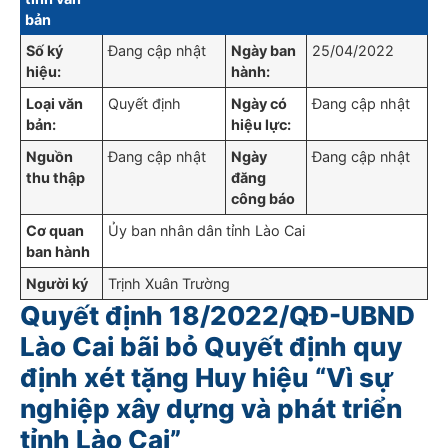
bản
Số ký
Đang cập nhật
Ngày ban
25/04/2022
hiệu:
hành:
Loại văn
Quyết định
Ngày có
Đang cập nhật
bản:
hiệu lực:
Nguồn
Đang cập nhật
Ngày
Đang cập nhật
thu thập
đăng
công báo
Cơ quan
Ủy ban nhân dân tỉnh Lào Cai
ban hành
Người ký
Trịnh Xuân Trường
Quyết định 18/2022/QĐ-UBND
Lào Cai bãi bỏ Quyết định quy
định xét tặng Huy hiệu “Vì sự
nghiệp xây dựng và phát triển
tỉnh Lào Cai”