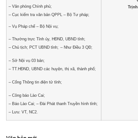
– Văn phòng Chính phủ;
Trịn
– Cục kiểm tra văn bản QPPL – Bộ Tư
p
háp;
– Vụ Pháp chế – Bộ Nội vụ;
– Thường trực T
ỉ
nh ủy
, HĐND, UBND tỉnh;
– Chủ tịch; PCT UBND tỉnh;
– Như Điều 3 QĐ;
– Sở Nội vụ 03 bản;
–
TT.HĐND, UBND các huyện, thị xã, thành phố;
–
Cổng Thông tin điện tử tỉnh;
– Công báo Lào Cai;
– Báo
Lào Cai; – Đài Phát thanh Truyền hình tỉnh;
– Lưu: VT, NC
2
.