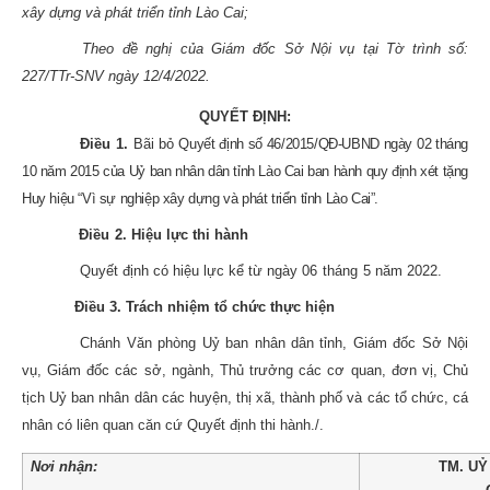
xây dựng và phát triển tỉnh Lào Cai;
Theo đề nghị của Giám đốc Sở Nội vụ tại Tờ trình số:
227/TTr-SNV ngày 12/4/2022.
QUYẾT ĐỊNH:
Điều 1.
Bãi bỏ
Quyết định số 46/2015/QĐ-UBND ngày 02 tháng
10 năm 2015 của Uỷ ban nhân dân tỉnh Lào Cai ban hành quy định xét tặng
Huy hiệu “Vì sự nghiệp xây dựng và phát triển tỉnh Lào Cai”.
Điều
2.
Hiệu lực thi hành
Quyết định có hiệu lực kể từ ngày
06
tháng
5
năm 20
22
.
Điều
3
.
Trách nhiệm tổ chức thực hiện
Chánh Văn phòng Uỷ ban nhân dân tỉnh, Giám đốc Sở Nội
vụ, Giám đốc các sở, ngành, Thủ trưởng các cơ quan, đơn vị, Chủ
tịch Uỷ ban nhân dân các huyện, thị xã, thành phố và các tổ chức, cá
nhân có liên quan căn cứ Quyết định thi hành./.
Nơi nhận:
TM. UỶ