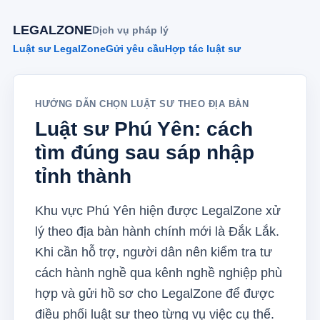
LEGALZONE
Dịch vụ pháp lý
Luật sư LegalZone
Gửi yêu cầu
Hợp tác luật sư
HƯỚNG DẪN CHỌN LUẬT SƯ THEO ĐỊA BÀN
Luật sư Phú Yên: cách
tìm đúng sau sáp nhập
tỉnh thành
Khu vực Phú Yên hiện được LegalZone xử
lý theo địa bàn hành chính mới là Đắk Lắk.
Khi cần hỗ trợ, người dân nên kiểm tra tư
cách hành nghề qua kênh nghề nghiệp phù
hợp và gửi hồ sơ cho LegalZone để được
điều phối luật sư theo từng vụ việc cụ thể.