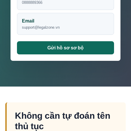
0888889366
Email
support@legalzone.vn
Gửi hồ sơ sơ bộ
Không cần tự đoán tên
thủ tục