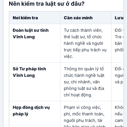
Nên kiểm tra luật sư ở đâu?
Nơi kiểm tra
Cần xác minh
Lưu ý
Đoàn luật sư tỉnh
Tư cách thành viên,
Đối v
Vĩnh Long
thẻ luật sư, tổ chức
Tre cũ
hành nghề và người
bàn l
trực tiếp phụ trách vụ
phối 
việc.
Sở Tư pháp tỉnh
Thông tin quản lý tổ
Đối ch
Vĩnh Long
chức hành nghề luật
người 
sư, chi nhánh, văn
và ph
phòng luật sư và địa
chỉ hoạt động.
Hợp đồng dịch vụ
Phạm vi công việc,
Không
pháp lý
phí, mốc thanh toán,
nếu ch
người phụ trách, tài
cam k
liệu bàn giao và cách
hoặc 