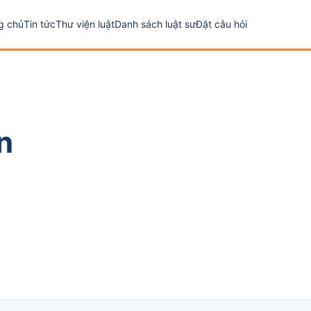
g chủ
Tin tức
Thư viện luật
Danh sách luật sư
Đặt câu hỏi
n