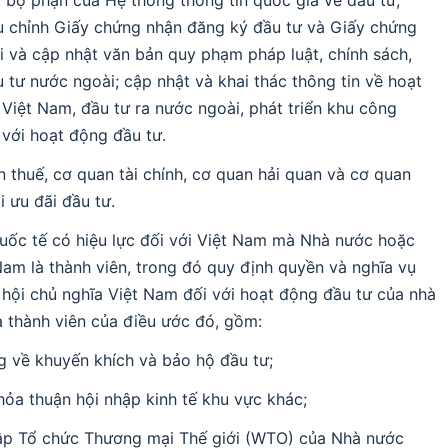
t bộ phận của Hệ thống thông tin quốc gia về đầu tư,
ều chỉnh Giấy chứng nhận đăng ký đầu tư và Giấy chứng
i và cập nhật văn bản quy phạm pháp luật, chính sách,
u tư nước ngoài; cập nhật và khai thác thông tin về hoạt
 Việt Nam, đầu tư ra nước ngoài, phát triển khu công
 với hoạt động đầu tư.
n thuế, cơ quan tài chính, cơ quan hải quan và cơ quan
 ưu đãi đầu tư.
quốc tế có hiệu lực đối với Việt Nam mà Nhà nước hoặc
am là thành viên, trong đó quy định quyền và nghĩa vụ
ội chủ nghĩa Việt Nam đối với hoạt động đầu tư của nhà
à thành viên của điều ước đó, gồm:
 về khuyến khích và bảo hộ đầu tư;
hỏa thuận hội nhập kinh tế khu vực khác;
 lập Tổ chức Thương mại Thế giới (WTO) của Nhà nước