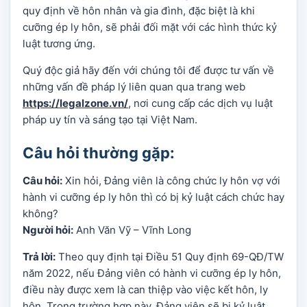
quy định về hôn nhân và gia đình, đặc biệt là khi
cưỡng ép ly hôn, sẽ phải đối mặt với các hình thức kỷ
luật tương ứng.
Quý độc giả hãy đến với chúng tôi để được tư vấn về
những vấn đề pháp lý liên quan qua trang web
https://legalzone.vn/
, nơi cung cấp các dịch vụ luật
pháp uy tín và sáng tạo tại Việt Nam.
Câu hỏi thường gặp:
Câu hỏi:
Xin hỏi, Đảng viên là công chức ly hôn vợ với
hành vi cưỡng ép ly hôn thì có bị kỷ luật cách chức hay
không?
Người hỏi:
Anh Văn Vỹ – Vĩnh Long
Trả lời:
Theo quy định tại Điều 51 Quy định 69-QĐ/TW
năm 2022, nếu Đảng viên có hành vi cưỡng ép ly hôn,
điều này được xem là can thiệp vào việc kết hôn, ly
hôn. Trong trường hợp này, Đảng viên sẽ bị kỷ luật