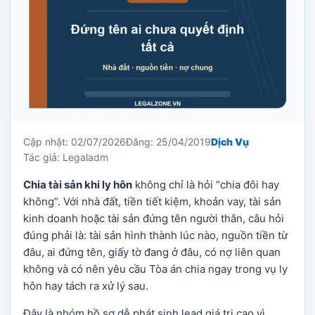
Cập nhật: 02/07/2026
Đăng: 25/04/2019
Dịch Vụ
Tác giả: Legaladm
Chia tài sản khi ly hôn
không chỉ là hỏi “chia đôi hay
không”. Với nhà đất, tiền tiết kiệm, khoản vay, tài sản
kinh doanh hoặc tài sản đứng tên người thân, câu hỏi
đúng phải là: tài sản hình thành lúc nào, nguồn tiền từ
đâu, ai đứng tên, giấy tờ đang ở đâu, có nợ liên quan
không và có nên yêu cầu Tòa án chia ngay trong vụ ly
hôn hay tách ra xử lý sau.
Đây là nhóm hồ sơ dễ phát sinh lead giá trị cao vì