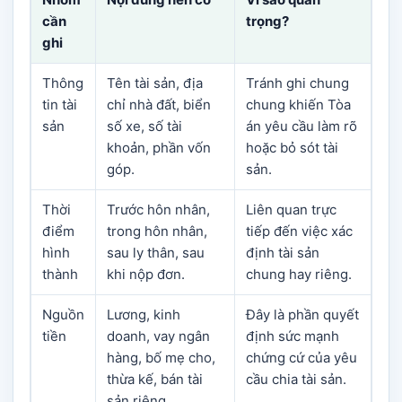
cần
trọng?
ghi
Thông
Tên tài sản, địa
Tránh ghi chung
tin tài
chỉ nhà đất, biển
chung khiến Tòa
sản
số xe, số tài
án yêu cầu làm rõ
khoản, phần vốn
hoặc bỏ sót tài
góp.
sản.
Thời
Trước hôn nhân,
Liên quan trực
điểm
trong hôn nhân,
tiếp đến việc xác
hình
sau ly thân, sau
định tài sản
thành
khi nộp đơn.
chung hay riêng.
Nguồn
Lương, kinh
Đây là phần quyết
tiền
doanh, vay ngân
định sức mạnh
hàng, bố mẹ cho,
chứng cứ của yêu
thừa kế, bán tài
cầu chia tài sản.
sản riêng.