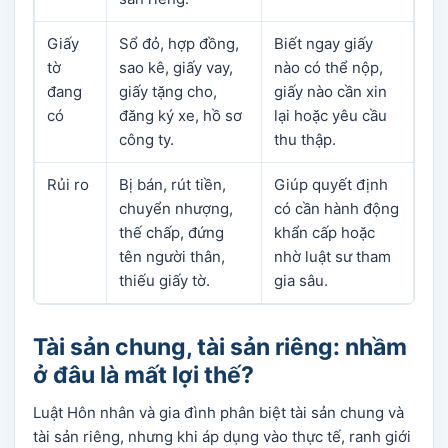
Giấy
Sổ đỏ, hợp đồng,
Biết ngay giấy
tờ
sao kê, giấy vay,
nào có thể nộp,
đang
giấy tặng cho,
giấy nào cần xin
có
đăng ký xe, hồ sơ
lại hoặc yêu cầu
công ty.
thu thập.
Rủi ro
Bị bán, rút tiền,
Giúp quyết định
chuyển nhượng,
có cần hành động
thế chấp, đứng
khẩn cấp hoặc
tên người thân,
nhờ luật sư tham
thiếu giấy tờ.
gia sâu.
Tài sản chung, tài sản riêng: nhầm
ở đâu là mất lợi thế?
Luật Hôn nhân và gia đình phân biệt tài sản chung và
tài sản riêng, nhưng khi áp dụng vào thực tế, ranh giới