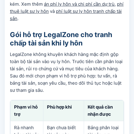
kém. Xem thêm
án phí ly hôn và chi phí cần dự trù
,
phí
thuê luật sư ly hôn
và
phí luật sư ly hôn tranh chấp tài
sản
.
Gói hỗ trợ LegalZone cho tranh
chấp tài sản khi ly hôn
LegalZone không khuyên khách hàng mặc định gộp
toàn bộ tài sản vào vụ ly hôn. Trước tiên cần phân loại
tài sản, rủi ro chứng cứ và mục tiêu của khách hàng.
Sau đó mới chọn phạm vi hỗ trợ phù hợp: tư vấn, rà
bảng tài sản, soạn yêu cầu, theo dõi thủ tục hoặc luật
sư tham gia sâu.
Phạm vi hỗ
Phù hợp khi
Kết quả cần
trợ
nhận được
Rà nhanh
Bạn chưa biết
Bảng phân loại