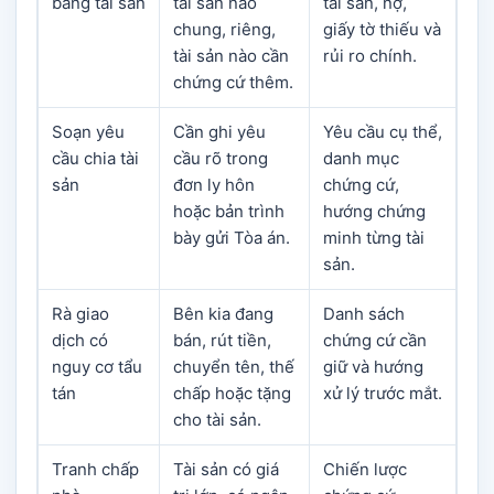
bảng tài sản
tài sản nào
tài sản, nợ,
chung, riêng,
giấy tờ thiếu và
tài sản nào cần
rủi ro chính.
chứng cứ thêm.
Soạn yêu
Cần ghi yêu
Yêu cầu cụ thể,
cầu chia tài
cầu rõ trong
danh mục
sản
đơn ly hôn
chứng cứ,
hoặc bản trình
hướng chứng
bày gửi Tòa án.
minh từng tài
sản.
Rà giao
Bên kia đang
Danh sách
dịch có
bán, rút tiền,
chứng cứ cần
nguy cơ tẩu
chuyển tên, thế
giữ và hướng
tán
chấp hoặc tặng
xử lý trước mắt.
cho tài sản.
Tranh chấp
Tài sản có giá
Chiến lược