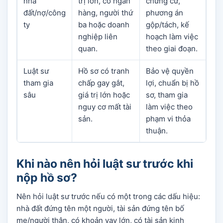
nhà
trị lớn, có ngân
chứng cứ,
đất/nợ/công
hàng, người thứ
phương án
ty
ba hoặc doanh
gộp/tách, kế
nghiệp liên
hoạch làm việc
quan.
theo giai đoạn.
Luật sư
Hồ sơ có tranh
Bảo vệ quyền
tham gia
chấp gay gắt,
lợi, chuẩn bị hồ
sâu
giá trị lớn hoặc
sơ, tham gia
nguy cơ mất tài
làm việc theo
sản.
phạm vi thỏa
thuận.
Khi nào nên hỏi luật sư trước khi
nộp hồ sơ?
Nên hỏi luật sư trước nếu có một trong các dấu hiệu:
nhà đất đứng tên một người, tài sản đứng tên bố
mẹ/người thân, có khoản vay lớn, có tài sản kinh