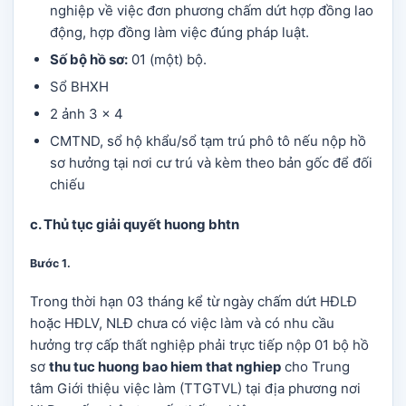
nghiệp về việc đơn phương chấm dứt hợp đồng lao
động, hợp đồng làm việc đúng pháp luật.
Số bộ hồ sơ:
01 (một) bộ.
Sổ BHXH
2 ảnh 3 x 4
CMTND, sổ hộ khẩu/sổ tạm trú phô tô nếu nộp hồ
sơ hưởng tại nơi cư trú và kèm theo bản gốc để đối
chiếu
c. Thủ tục giải quyết huong bhtn
Bước 1
.
Trong thời hạn 03 tháng kể từ ngày chấm dứt HĐLĐ
hoặc HĐLV, NLĐ chưa có việc làm và có nhu cầu
hưởng trợ cấp thất nghiệp phải trực tiếp nộp 01 bộ hồ
sơ
thu tuc huong bao hiem that nghiep
cho Trung
tâm Giới thiệu việc làm (TTGTVL) tại địa phương nơi