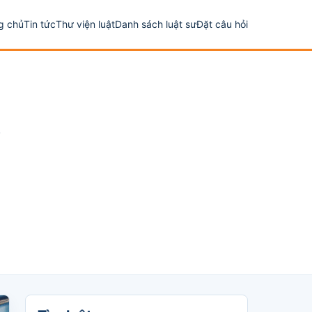
g chủ
Tin tức
Thư viện luật
Danh sách luật sư
Đặt câu hỏi
i
Tìm luật sư