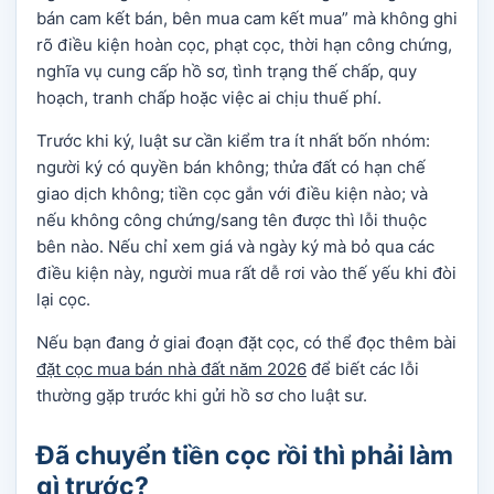
bán cam kết bán, bên mua cam kết mua” mà không ghi
rõ điều kiện hoàn cọc, phạt cọc, thời hạn công chứng,
nghĩa vụ cung cấp hồ sơ, tình trạng thế chấp, quy
hoạch, tranh chấp hoặc việc ai chịu thuế phí.
Trước khi ký, luật sư cần kiểm tra ít nhất bốn nhóm:
người ký có quyền bán không; thửa đất có hạn chế
giao dịch không; tiền cọc gắn với điều kiện nào; và
nếu không công chứng/sang tên được thì lỗi thuộc
bên nào. Nếu chỉ xem giá và ngày ký mà bỏ qua các
điều kiện này, người mua rất dễ rơi vào thế yếu khi đòi
lại cọc.
Nếu bạn đang ở giai đoạn đặt cọc, có thể đọc thêm bài
đặt cọc mua bán nhà đất năm 2026
để biết các lỗi
thường gặp trước khi gửi hồ sơ cho luật sư.
Đã chuyển tiền cọc rồi thì phải làm
gì trước?