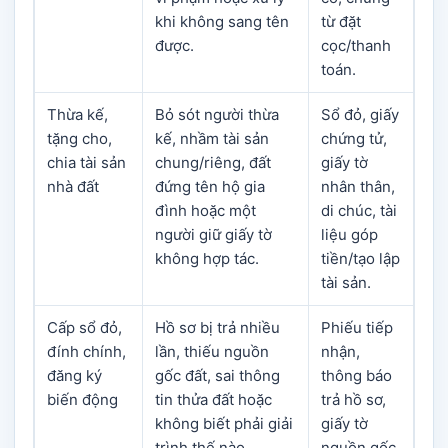
khi không sang tên
từ đặt
được.
cọc/thanh
toán.
Thừa kế,
Bỏ sót người thừa
Sổ đỏ, giấy
tặng cho,
kế, nhầm tài sản
chứng tử,
chia tài sản
chung/riêng, đất
giấy tờ
nhà đất
đứng tên hộ gia
nhân thân,
đình hoặc một
di chúc, tài
người giữ giấy tờ
liệu góp
không hợp tác.
tiền/tạo lập
tài sản.
Cấp sổ đỏ,
Hồ sơ bị trả nhiều
Phiếu tiếp
đính chính,
lần, thiếu nguồn
nhận,
đăng ký
gốc đất, sai thông
thông báo
biến động
tin thửa đất hoặc
trả hồ sơ,
không biết phải giải
giấy tờ
trình thế nào.
nguồn gốc