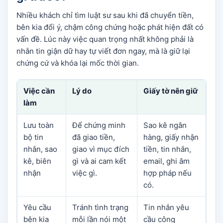
Nhiều khách chỉ tìm luật sư sau khi đã chuyển tiền,
bên kia đổi ý, chậm công chứng hoặc phát hiện đất có
vấn đề. Lúc này việc quan trọng nhất không phải là
nhắn tin giận dữ hay tự viết đơn ngay, mà là giữ lại
chứng cứ và khóa lại mốc thời gian.
Việc cần
Lý do
Giấy tờ nên giữ
làm
Lưu toàn
Để chứng minh
Sao kê ngân
bộ tin
đã giao tiền,
hàng, giấy nhận
nhắn, sao
giao vì mục đích
tiền, tin nhắn,
kê, biên
gì và ai cam kết
email, ghi âm
nhận
việc gì.
hợp pháp nếu
có.
Yêu cầu
Tránh tình trạng
Tin nhắn yêu
bên kia
mỗi lần nói một
cầu công