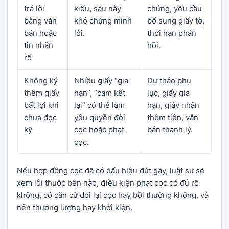
trả lời
kiểu, sau này
chứng, yêu cầu
bằng văn
khó chứng minh
bổ sung giấy tờ,
bản hoặc
lỗi.
thời hạn phản
tin nhắn
hồi.
rõ
Không ký
Nhiều giấy “gia
Dự thảo phụ
thêm giấy
hạn”, “cam kết
lục, giấy gia
bất lợi khi
lại” có thể làm
hạn, giấy nhận
chưa đọc
yếu quyền đòi
thêm tiền, văn
kỹ
cọc hoặc phạt
bản thanh lý.
cọc.
Nếu hợp đồng cọc đã có dấu hiệu đứt gãy, luật sư sẽ
xem lỗi thuộc bên nào, điều kiện phạt cọc có đủ rõ
không, có căn cứ đòi lại cọc hay bồi thường không, và
nên thương lượng hay khởi kiện.