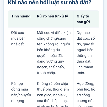
Khi nào nên hỏi luật sư nhà đất?
Tình huống
Rủi ro nếu tự xử lý
Giấy tờ
cần gửi
Đặt cọc
Mất cọc vì điều kiện
Dự thảo
mua bán
công chứng/sang
đặt cọc, sổ
nhà đất
tên không rõ, người
đỏ, giấy tờ
bán không đủ
người bán,
quyền hoặc đất
thông tin
đang vướng quy
thửa đất,
hoạch, thế chấp,
lịch thanh
tranh chấp.
toán.
Rà hợp
Không rõ bên chịu
Hợp đồng,
đồng mua
thuế phí, thời điểm
phụ lục, hồ
bán/chuyển
bàn giao, nghĩa vụ
sơ công
nhượng
xóa thế chấp, phạt
chứng nếu
vi phạm hoặc xử lý
có, chứng