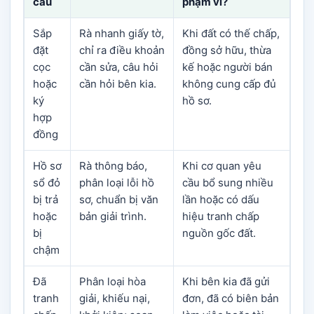
cầu
phạm vi?
Sắp
Rà nhanh giấy tờ,
Khi đất có thế chấp,
đặt
chỉ ra điều khoản
đồng sở hữu, thừa
cọc
cần sửa, câu hỏi
kế hoặc người bán
hoặc
cần hỏi bên kia.
không cung cấp đủ
ký
hồ sơ.
hợp
đồng
Hồ sơ
Rà thông báo,
Khi cơ quan yêu
sổ đỏ
phân loại lỗi hồ
cầu bổ sung nhiều
bị trả
sơ, chuẩn bị văn
lần hoặc có dấu
hoặc
bản giải trình.
hiệu tranh chấp
bị
nguồn gốc đất.
chậm
Đã
Phân loại hòa
Khi bên kia đã gửi
tranh
giải, khiếu nại,
đơn, đã có biên bản