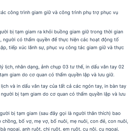
các công trình giam giữ và công trình phụ trợ phục vụ
người bị tạm giam ra khỏi buồng giam giữ trong thời gian
n, người có thẩm quyền để thực hiện các hoạt động tố
ặp, tiếp xúc lãnh sự, phục vụ công tác giam giữ và thực
lý lịch, nhân dạng, ảnh chụp 03 tư thế, in dấu vân tay 02
ị tạm giam do cơ quan có thẩm quyền lập và lưu giữ.
 lịch và in dấu vân tay của tất cả các ngón tay, in bàn tay
ữ, người bị tạm giam do cơ quan có thẩm quyền lập và lưu
người bị tạm giam (sau đây gọi là người thân thích) bao
chồng, bố vợ, mẹ vợ, bố nuôi, mẹ nuôi, con đẻ, con nuôi,
bà ngoại, anh ruột, chị ruột, em ruột, cụ nội, cụ ngoại,