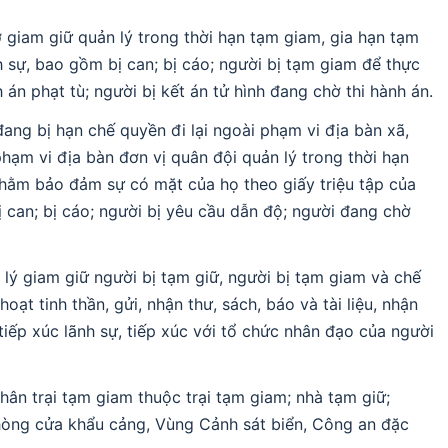
ở giam giữ quản lý trong thời hạn tạm giam, gia hạn tạm
h sự, bao gồm bị can; bị cáo; người bị tạm giam để thực
án phạt tù; người bị kết án tử hình đang chờ thi hành án.
 đang bị hạn chế quyền đi lại ngoài phạm vi địa bàn xã,
hạm vi địa bàn đơn vị quân đội quản lý trong thời hạn
nhằm bảo đảm sự có mặt của họ theo giấy triệu tập của
can; bị cáo; người bị yêu cầu dẫn độ; người đang chờ
 lý giam giữ người bị tạm giữ, người bị tạm giam và chế
hoạt tinh thần, gửi, nhận thư, sách, báo và tài liệu, nhận
tiếp xúc lãnh sự, tiếp xúc với tổ chức nhân đạo của người
hân trại tạm giam thuộc trại tạm giam; nhà tạm giữ;
hòng cửa khẩu cảng, Vùng Cảnh sát biển, Công an đặc