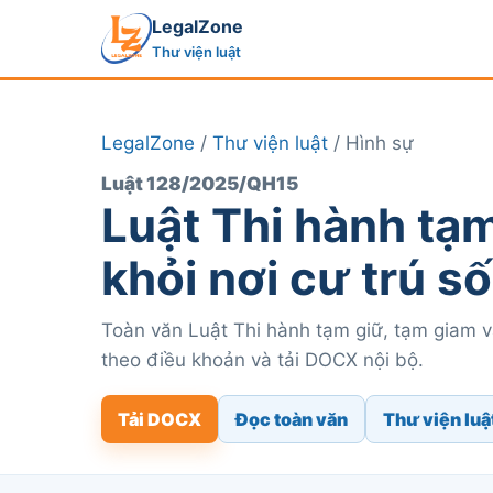
LegalZone
Thư viện luật
LegalZone
/
Thư viện luật
/ Hình sự
Luật 128/2025/QH15
Luật Thi hành tạm
khỏi nơi cư trú 
Toàn văn Luật Thi hành tạm giữ, tạm giam và
theo điều khoản và tải DOCX nội bộ.
Tải DOCX
Đọc toàn văn
Thư viện luậ