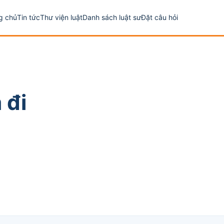
g chủ
Tin tức
Thư viện luật
Danh sách luật sư
Đặt câu hỏi
 đi