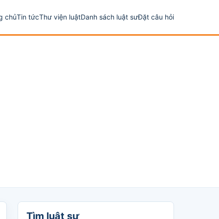
g chủ
Tin tức
Thư viện luật
Danh sách luật sư
Đặt câu hỏi
Tìm luật sư
Tìm luật sư