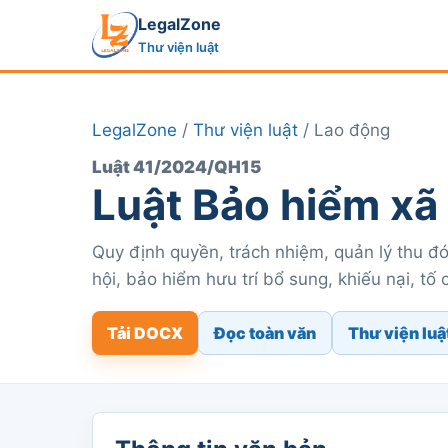
LegalZone
Thư viện luật
LegalZone
/
Thư viện luật
/ Lao động
Luật 41/2024/QH15
Luật Bảo hiểm xã
Quy định quyền, trách nhiệm, quản lý thu đ
hội, bảo hiểm hưu trí bổ sung, khiếu nại, tố 
Tải DOCX
Đọc toàn văn
Thư viện luậ