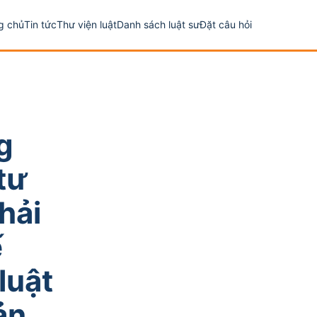
g chủ
Tin tức
Thư viện luật
Danh sách luật sư
Đặt câu hỏi
g
tư
hải
ế
luật
ản