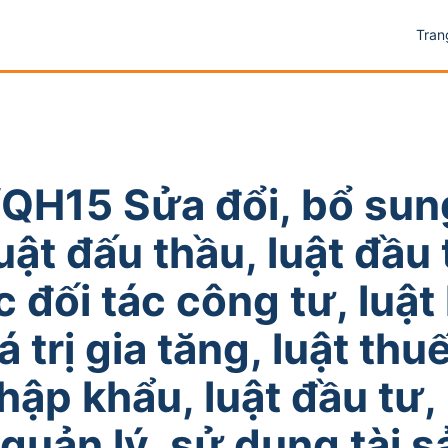
Tran
QH15 Sửa đổi, bổ sun
uật đấu thầu, luật đầu 
đối tác công tư, luật 
á trị gia tăng, luật thu
hập khẩu, luật đầu tư, 
 quản lý, sử dụng tài s