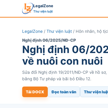
LegalZone
Thư viện luật
LegalZone
/
Thư viện luật
/ Hôn nhân, hộ tịc
Nghị định 06/2025/NĐ-CP
Nghị định 06/20
về nuôi con nuôi
Sửa đổi Nghị định 19/2011/NĐ-CP về hồ sơ, 
bằng Bộ Tư pháp và bãi bỏ Điều 12.
Tải DOCX
Đọc toàn văn
Thư viện luậ