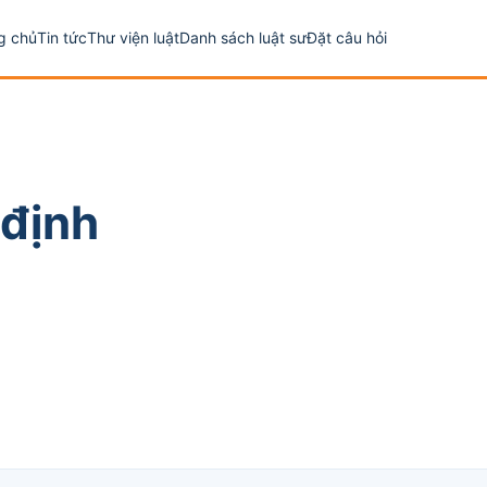
g chủ
Tin tức
Thư viện luật
Danh sách luật sư
Đặt câu hỏi
 định