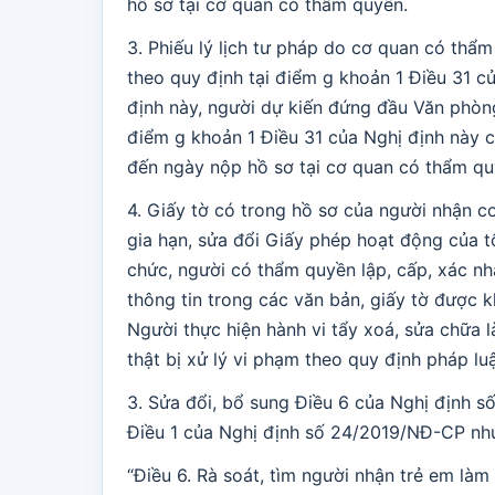
hồ sơ tại cơ quan có thẩm quyền.
3. Phiếu lý lịch tư pháp do cơ quan có thẩ
theo quy định tại điểm g khoản 1 Điều 31 c
định này, người dự kiến đứng đầu Văn phòng
điểm g khoản 1 Điều 31 của Nghị định này c
đến ngày nộp hồ sơ tại cơ quan có thẩm qu
4. Giấy tờ có trong hồ sơ của người nhận c
gia hạn, sửa đổi Giấy phép hoạt động của t
chức, người có thẩm quyền lập, cấp, xác nh
thông tin trong các văn bản, giấy tờ được k
Người thực hiện hành vi tẩy xoá, sửa chữa 
thật bị xử lý vi phạm theo quy định pháp luậ
3. Sửa đổi, bổ sung Điều 6 của Nghị định s
Điều 1 của Nghị định số 24/2019/NĐ-CP nh
“Điều 6. Rà soát, tìm người nhận trẻ em làm