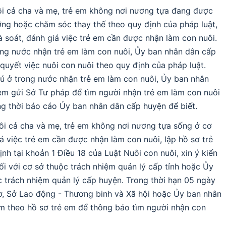
côi cả cha và mẹ, trẻ em không nơi nương tựa đang được
ưỡng hoặc chăm sóc thay thế theo quy định của pháp luật,
 soát, đánh giá việc trẻ em cần được nhận làm con nuôi.
ng nước nhận trẻ em làm con nuôi, Ủy ban nhân dân cấp
quyết việc nuôi con nuôi theo quy định của pháp luật.
 ở trong nước nhận trẻ em làm con nuôi, Ủy ban nhân
em gửi Sở Tư pháp để tìm người nhận trẻ em làm con nuôi
ng thời báo cáo Ủy ban nhân dân cấp huyện để biết.
côi cả cha và mẹ, trẻ em không nơi nương tựa sống ở cơ
á việc trẻ em cần được nhận làm con nuôi, lập hồ sơ trẻ
nh tại khoản 1 Điều 18 của Luật Nuôi con nuôi, xin ý kiến
i với cơ sở thuộc trách nhiệm quản lý cấp tỉnh hoặc Ủy
 trách nhiệm quản lý cấp huyện. Trong thời hạn 05 ngày
ơ, Sở Lao động - Thương binh và Xã hội hoặc Ủy ban nhân
m theo hồ sơ trẻ em để thông báo tìm người nhận con