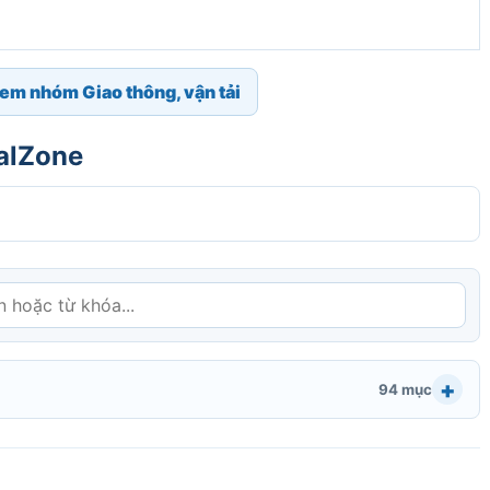
em nhóm Giao thông, vận tải
galZone
94 mục