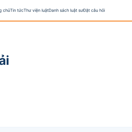
g chủ
Tin tức
Thư viện luật
Danh sách luật sư
Đặt câu hỏi
ải