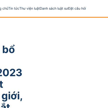
g chủ
Tin tức
Thư viện luật
Danh sách luật sư
Đặt câu hỏi
 bổ
2023
t
giới,
ắt