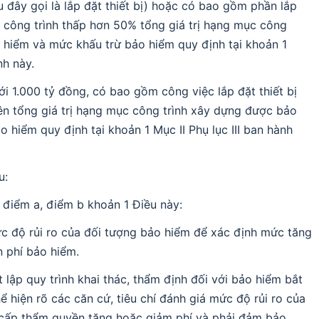
au đây gọi là lắp đặt thiết bị) hoặc có bao gồm phần lắp
vào công trình thấp hơn 50% tổng giá trị hạng mục công
 hiểm và mức khấu trừ bảo hiểm quy định tại khoản 1
nh này.
ưới 1.000 tỷ đồng, có bao gồm công việc lắp đặt thiết bị
ở lên tổng giá trị hạng mục công trình xây dựng được bảo
 hiểm quy định tại khoản 1 Mục II Phụ lục III ban hành
u:
i điểm a, điểm b khoản 1 Điều này:
 độ rủi ro của đối tượng bảo hiểm để xác định mức tăng
n phí bảo hiểm.
lập quy trình khai thác, thẩm định đối với bảo hiểm bắt
 hiện rõ các căn cứ, tiêu chí đánh giá mức độ rủi ro của
 cấp thẩm quyền tăng hoặc giảm phí và phải đảm bảo