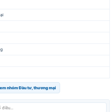
ại
ng
em nhóm Đầu tư, thương mại