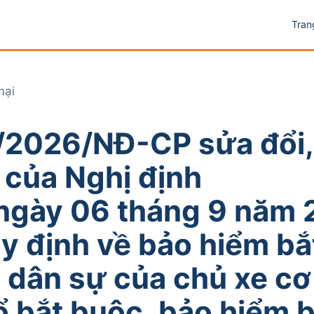
Tran
mại
/2026/NĐ-CP sửa đổi,
 của Nghị định
gày 06 tháng 9 năm 
y định về bảo hiểm bắ
dân sự của chủ xe cơ 
ổ bắt buộc, bảo hiểm b