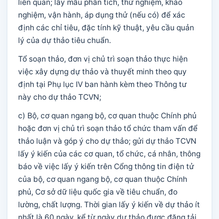
liên quan; lấy mẫu phân tích, thử nghiệm, khảo
nghiệm, vận hành, áp dụng thử (nếu có) để xác
định các chỉ tiêu, đặc tính kỹ thuật, yêu cầu quản
lý của dự thảo tiêu chuẩn.
Tổ soạn thảo, đơn vị chủ trì soạn thảo thực hiện
việc xây dựng dự thảo và thuyết minh theo quy
định tại Phụ lục IV ban hành kèm theo Thông tư
này cho dự thảo TCVN;
c) Bộ, cơ quan ngang bộ, cơ quan thuộc Chính phủ
hoặc đơn vị chủ trì soạn thảo tổ chức tham vấn để
thảo luận và góp ý cho dự thảo; gửi dự thảo TCVN
lấy ý kiến của các cơ quan, tổ chức, cá nhân, thông
báo về việc lấy ý kiến trên Cổng thông tin điện tử
của bộ, cơ quan ngang bộ, cơ quan thuộc Chính
phủ, Cơ sở dữ liệu quốc gia về tiêu chuẩn, đo
lường, chất lượng. Thời gian lấy ý kiến về dự thảo ít
nhất là 60 ngày, kể từ ngày dự thảo được đăng tải,