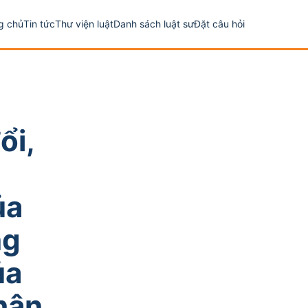
g chủ
Tin tức
Thư viện luật
Danh sách luật sư
Đặt câu hỏi
ổi,
ủa
ng
ủa
hân