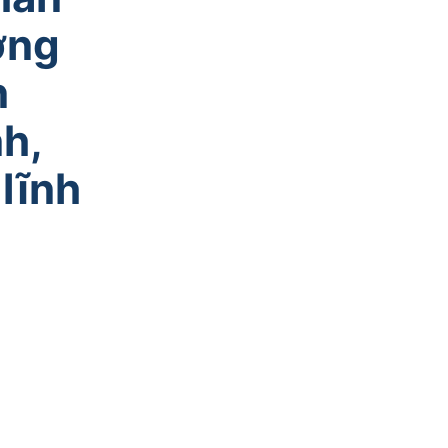
ơng
n
h,
lĩnh