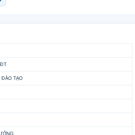
DĐT
 ĐÀO TẠO
HƯỞNG