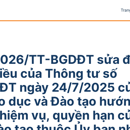
Tran
2026/TT-BGDĐT sửa đ
iều của Thông tư số
ĐT ngày 24/7/2025 c
o dục và Đào tạo hướ
hiệm vụ, quyền hạn c
ào tạo thuộc Ủy ban n