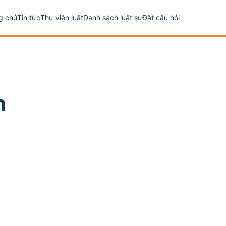
g chủ
Tin tức
Thư viện luật
Danh sách luật sư
Đặt câu hỏi
h