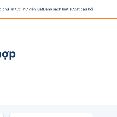
g chủ
Tin tức
Thư viện luật
Danh sách luật sư
Đặt câu hỏi
hợp
Tìm luật sư