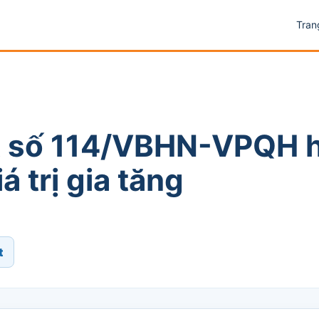
Tran
t số 114/VBHN-VPQH 
á trị gia tăng
t