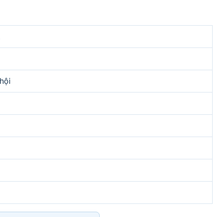
t
hội