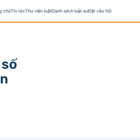
g chủ
Tin tức
Thư viện luật
Danh sách luật sư
Đặt câu hỏi
 số
ân