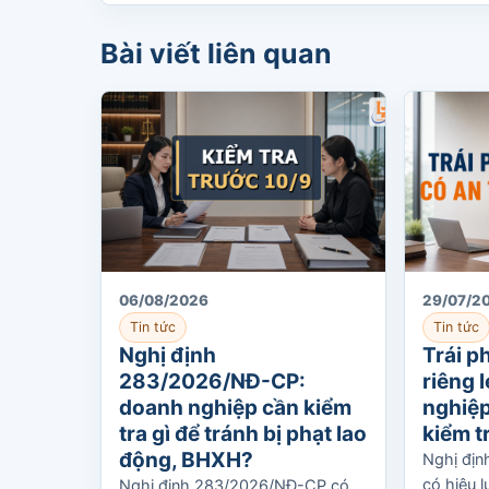
Bài viết liên quan
06/08/2026
29/07/2
Tin tức
Tin tức
Nghị định
Trái p
283/2026/NĐ-CP:
riêng 
doanh nghiệp cần kiểm
nghiệp
tra gì để tránh bị phạt lao
kiểm t
động, BHXH?
Nghị đị
có hiệu 
Nghị định 283/2026/NĐ-CP có