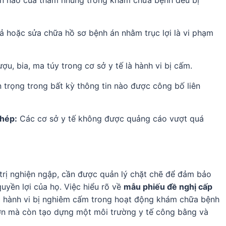
ện nào của tham nhũng trong khám chữa bệnh đều bị
iả hoặc sửa chữa hồ sơ bệnh án nhằm trục lợi là vi phạm
ợu, bia, ma túy trong cơ sở y tế là hành vi bị cấm.
 trọng trong bất kỳ thông tin nào được công bố liên
hép:
Các cơ sở y tế không được quảng cáo vượt quá
 trị nghiện ngập, cần được quản lý chặt chẽ để đảm bảo
yền lợi của họ. Việc hiểu rõ về
mẫu phiếu đề nghị cấp
các hành vi bị nghiêm cấm trong hoạt động khám chữa bệnh
hơn mà còn tạo dựng một môi trường y tế công bằng và