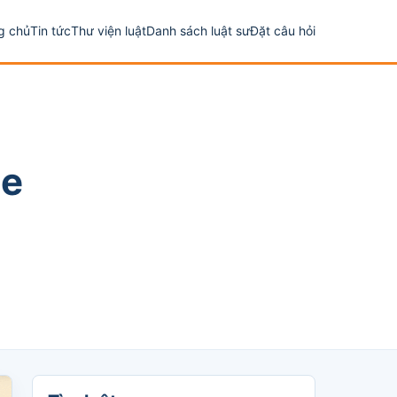
g chủ
Tin tức
Thư viện luật
Danh sách luật sư
Đặt câu hỏi
ne
Tìm luật sư