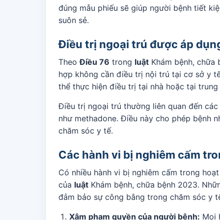
đúng mẫu phiếu sẽ giúp người bệnh tiết ki
suôn sẻ.
Điều trị ngoại trú được áp dụn
Theo
Điều 76
trong
luật
Khám bệnh, chữa b
hợp không cần điều trị nội trú tại cơ sở y 
thể thực hiện điều trị tại nhà hoặc tại tru
Điều trị ngoại trú thường liên quan đến cá
như methadone. Điều này cho phép bệnh nhâ
chăm sóc y tế.
Các hành vi bị nghiêm cấm tr
Có nhiều hành vi bị nghiêm cấm trong hoạ
của
luật
Khám bệnh, chữa bệnh 2023. Những
đảm bảo sự công bằng trong chăm sóc y t
Xâm phạm quyền của người bệnh:
Mọi h