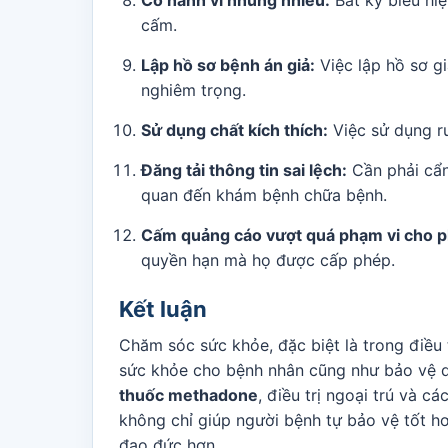
Có hành vi nhũng nhiễu:
Bất kỳ biểu hi
cấm.
Lập hồ sơ bệnh án giả:
Việc lập hồ sơ g
nghiêm trọng.
Sử dụng chất kích thích:
Việc sử dụng rư
Đăng tải thông tin sai lệch:
Cần phải cẩn
quan đến khám bệnh chữa bệnh.
Cấm quảng cáo vượt quá phạm vi cho p
quyền hạn mà họ được cấp phép.
Kết luận
Chăm sóc sức khỏe, đặc biệt là trong điều
sức khỏe cho bệnh nhân cũng như bảo vệ qu
thuốc methadone
, điều trị ngoại trú và 
không chỉ giúp người bệnh tự bảo vệ tốt 
đạo đức hơn.