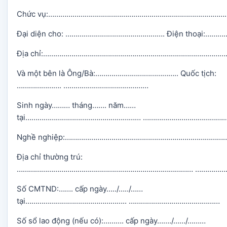
Chức vụ:……………………………………………………………………………
Đại diện cho: …………………………………………. Điện thoại
Địa chỉ:……………………………………………………………………………
Và một bên là Ông/Bà:………………………………….. Quốc tịch:
…………………. ……………………………………
Sinh ngày……… tháng……. năm……
tại………………………………………………… …………………………………
Nghề nghiệp:……………………………………………………………………
Địa chỉ thường trú:
…………………………………………………………………………… ……………
Số CMTND:……. cấp ngày…../…../……
tại………………………………………….. ………………………………………
Số sổ lao động (nếu có):………. cấp ngày……./……/………