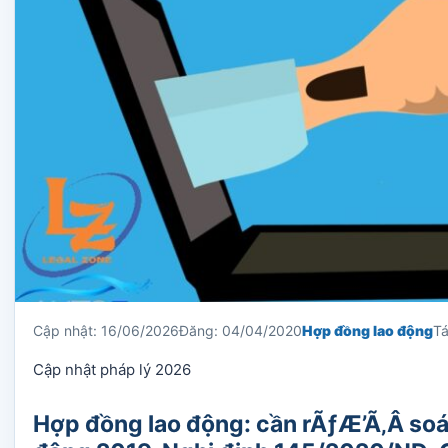
Cập nhật: 16/06/2026
Đăng: 04/04/2020
Hợp đồng lao động
Tá
Cập nhật pháp lý 2026
Hợp đồng lao động: cần rÃƒÆ’Ã‚Â soát