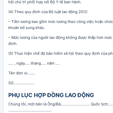
hội chủ trì phối hợp với Bộ Y tế ban hành.
(4) Theo quy định của Bộ luật lao động 2012:
– Tiền lương bao gồm mức lương theo công việc hoặc chức
khoản bổ sung khác.
– Mức lương của người lao động không được thấp hơn mức 
định.
(5) Thực hiện chế độ bảo hiểm xã hội theo quy định của phá
….. , ngày….. tháng….. năm ….
Tên đơn vị:…….
Số:………………..
PHỤ LỤC HỢP ĐỒNG LAO ĐỘNG
Chúng tôi, một bên là Ông/Bà:………………………. Quốc tịch
…………………………………….