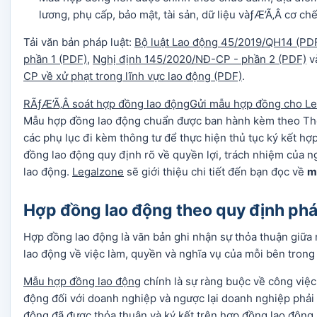
lương, phụ cấp, bảo mật, tài sản, dữ liệu vàƒÆ’Ã‚Â cơ chế
Tải văn bản pháp luật:
Bộ luật Lao động 45/2019/QH14 (PD
phần 1 (PDF)
,
Nghị định 145/2020/NĐ-CP - phần 2 (PDF)
v
CP về xử phạt trong lĩnh vực lao động (PDF)
.
RÃƒÆ’Ã‚Â soát hợp đồng lao động
Gửi mẫu hợp đồng cho L
Mẫu hợp đồng lao động chuẩn được ban hành kèm theo T
các phụ lục đi kèm thông tư để thực hiện thủ tục ký kết h
đồng lao động quy định rõ về quyền lợi, trách nhiệm của n
lao động.
Legalzone
sẽ giới thiệu chi tiết đến bạn đọc về
m
Hợp đồng lao động theo quy định phá
Hợp đồng lao động là văn bản ghi nhận sự thỏa thuận giữa
lao động về việc làm, quyền và nghĩa vụ của mỗi bên trong
Mẫu hợp đồng lao động
chính là sự ràng buộc về công việc
động đối với doanh nghiệp và ngược lại doanh nghiệp phải
động đã được thỏa thuận và ký kết trên hợp đồng lao động.