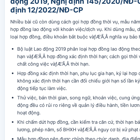
động 2019, Nghị định 145/2020/NĐ-
định 12/2022/NĐ-CP
Nhiều bài cũ còn dùng cách gọi hợp đồng thời vụ, mẫu nă
hợp đồng lao động với khoán việc/dịch vụ. Khi dùng mẫu, d
loại hợp đồng, điều khoản bắt buộc vàƒÆ’Ã‚Â nghĩa vụ bảo h
Bộ luật Lao động 2019 phân loại hợp đồng lao động the
hạn vàƒÆ’Ã‚Â hợp đồng xác định thời hạn; cách gọi thời 
chất công việc vàƒÆ’Ã‚Â thời hạn.
Hợp đồng xác định thời hạn, phụ lục gia hạn, ký lại hợ
không xác định thời hạn cần đối chiếu giới hạn số lần k
động tiếp tục làm việc.
Thử việc, bán thời gian, song ngữ, khoán việc, cung ứng
động đều có rủi ro riêng về quản lý điều hành, tiền lươ
hoạt động.
Khi chấm dứt hợp đồng, cần kiểm tra căn cứ, thời hạn bá
lương, phép năm, sổ BHXH vàƒÆ’Ã‚Â nguy cơ bị xử phạt n
Mẫu hợp đồng nên được chỉnh theo chức danh, địa điểm l