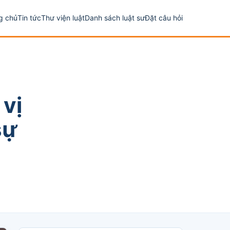
g chủ
Tin tức
Thư viện luật
Danh sách luật sư
Đặt câu hỏi
 vị
sự