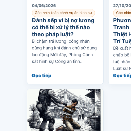
04/06/2026
27/10/2
Góc nhìn toàn cảnh vụ án hình sự
Góc nhìn
Đánh sếp vì bị nợ lương
Phươn
có thể bị xử lý thế nào
Tranh
theo pháp luật?
Thiệt 
Trí Tu
Bị chậm trả lương, công nhân
dùng hung khí đánh chủ sử dụng
Đề xuất 
lao động Mới đây, Phòng Cảnh
chấp bồi 
sát hình sự Công an tỉnh...
tuệ nhân
Luật sư 
Đọc tiếp
Đọc tiế