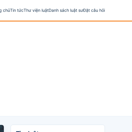
g chủ
Tin tức
Thư viện luật
Danh sách luật sư
Đặt câu hỏi
Tìm luật sư