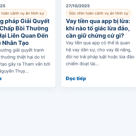
025
27/10/2025
 toàn cảnh vụ án hình sự
Góc nhìn toàn cảnh vụ án hình sự
g pháp Giải Quyết
Vay tiền qua app bị lừa:
 Chấp Bồi Thường
khi nào tố giác lừa đảo,
Hại Liên Quan Đến
cần giữ chứng cứ gì?
ệ Nhân Tạo
Vay tiền qua app có thể là quan
hệ vay dân sự, cho vay lãi nặng,
hướng giải quyết tranh
đòi nợ trái pháp luật hoặc lừa đảo
thường thiệt hại do trí
chiếm đoạt tài...
 tạo gây ra Tham vấn bởi
Nguyễn Thụy...
p
Đọc tiếp