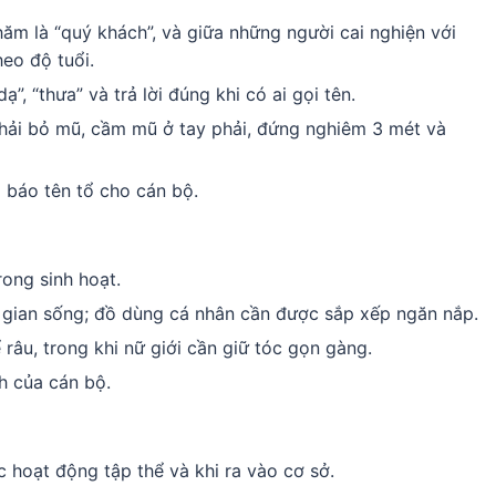
hăm là “quý khách”, và giữa những người cai nghiện với
heo độ tuổi.
ạ”, “thưa” và trả lời đúng khi có ai gọi tên.
hải bỏ mũ, cầm mũ ở tay phải, đứng nghiêm 3 mét và
à báo tên tổ cho cán bộ.
rong sinh hoạt.
 gian sống; đồ dùng cá nhân cần được sắp xếp ngăn nắp.
râu, trong khi nữ giới cần giữ tóc gọn gàng.
h của cán bộ.
 hoạt động tập thể và khi ra vào cơ sở.