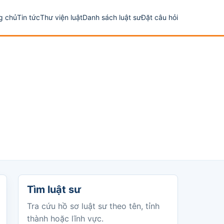
g chủ
Tin tức
Thư viện luật
Danh sách luật sư
Đặt câu hỏi
Tìm luật sư
Tìm luật sư
Tra cứu hồ sơ luật sư theo tên, tỉnh
thành hoặc lĩnh vực.