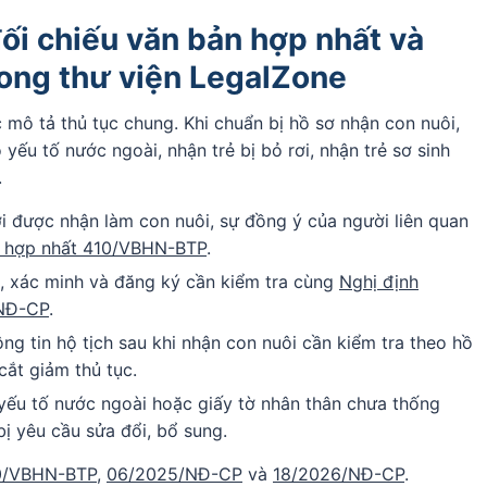
đối chiếu văn bản hợp nhất và
rong thư viện LegalZone
mô tả thủ tục chung. Khi chuẩn bị hồ sơ nhận con nuôi,
yếu tố nước ngoài, nhận trẻ bị bỏ rơi, nhận trẻ sơ sinh
.
i được nhận làm con nuôi, sự đồng ý của người liên quan
 hợp nhất 410/VBHN-BTP
.
, xác minh và đăng ký cần kiểm tra cùng
Nghị định
/NĐ-CP
.
ng tin hộ tịch sau khi nhận con nuôi cần kiểm tra theo hồ
cắt giảm thủ tục.
ó yếu tố nước ngoài hoặc giấy tờ nhân thân chưa thống
bị yêu cầu sửa đổi, bổ sung.
0/VBHN-BTP
,
06/2025/NĐ-CP
và
18/2026/NĐ-CP
.