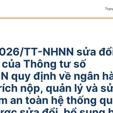
Tran
2026/TT-NHNN sửa đổi
 của Thông tư số
 quy định về ngân h
rích nộp, quản lý và s
 an toàn hệ thống qu
ợc sửa đổi, bổ sung 