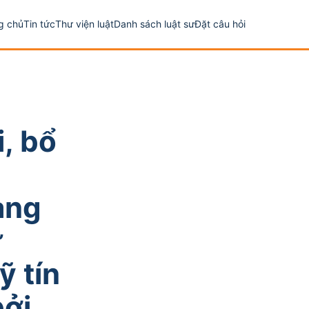
g chủ
Tin tức
Thư viện luật
Danh sách luật sư
Đặt câu hỏi
, bổ
àng
ử
ỹ tín
bởi