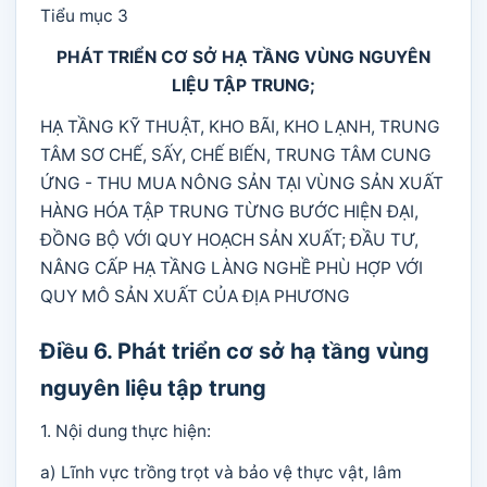
Tiểu mục 3
PHÁT TRIỂN CƠ SỞ HẠ TẦNG VÙNG NGUYÊN
LIỆU TẬP TRUNG;
HẠ TẦNG KỸ THUẬT, KHO BÃI, KHO LẠNH, TRUNG
TÂM SƠ CHẾ, SẤY, CHẾ BIẾN, TRUNG TÂM CUNG
ỨNG - THU MUA NÔNG SẢN TẠI VÙNG SẢN XUẤT
HÀNG HÓA TẬP TRUNG TỪNG BƯỚC HIỆN ĐẠI,
ĐỒNG BỘ VỚI QUY HOẠCH SẢN XUẤT; ĐẦU TƯ,
NÂNG CẤP HẠ TẦNG LÀNG NGHỀ PHÙ HỢP VỚI
QUY MÔ SẢN XUẤT CỦA ĐỊA PHƯƠNG
Điều 6. Phát triển cơ sở hạ tầng vùng
nguyên liệu tập trung
1. Nội dung thực hiện:
a) Lĩnh vực trồng trọt và bảo vệ thực vật, lâm