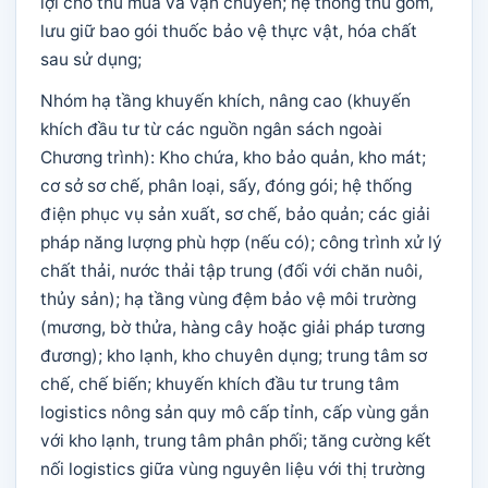
lợi cho thu mua và vận chuyển; hệ thống thu gom,
lưu giữ bao gói thuốc bảo vệ thực vật, hóa chất
sau sử dụng;
Nhóm hạ tầng khuyến khích, nâng cao (khuyến
khích đầu tư từ các nguồn ngân sách ngoài
Chương trình): Kho chứa, kho bảo quản, kho mát;
cơ sở sơ chế, phân loại, sấy, đóng gói; hệ thống
điện phục vụ sản xuất, sơ chế, bảo quản; các giải
pháp năng lượng phù hợp (nếu có); công trình xử lý
chất thải, nước thải tập trung (đối với chăn nuôi,
thủy sản); hạ tầng vùng đệm bảo vệ môi trường
(mương, bờ thửa, hàng cây hoặc giải pháp tương
đương); kho lạnh, kho chuyên dụng; trung tâm sơ
chế, chế biến; khuyến khích đầu tư trung tâm
logistics nông sản quy mô cấp tỉnh, cấp vùng gắn
với kho lạnh, trung tâm phân phối; tăng cường kết
nối logistics giữa vùng nguyên liệu với thị trường