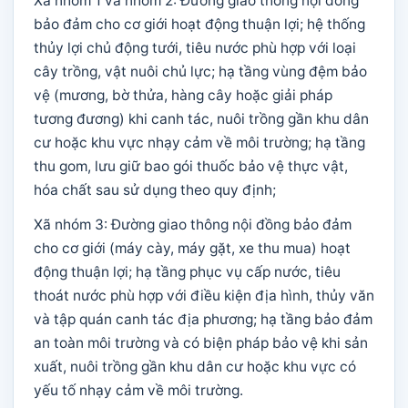
Xã nhóm 1 và nhóm 2: Đường giao thông nội đồng
bảo đảm cho cơ giới hoạt động thuận lợi; hệ thống
thủy lợi chủ động tưới, tiêu nước phù hợp với loại
cây trồng, vật nuôi chủ lực; hạ tầng vùng đệm bảo
vệ (mương, bờ thửa, hàng cây hoặc giải pháp
tương đương) khi canh tác, nuôi trồng gần khu dân
cư hoặc khu vực nhạy cảm về môi trường; hạ tầng
thu gom, lưu giữ bao gói thuốc bảo vệ thực vật,
hóa chất sau sử dụng theo quy định;
Xã nhóm 3: Đường giao thông nội đồng bảo đảm
cho cơ giới (máy cày, máy gặt, xe thu mua) hoạt
động thuận lợi; hạ tầng phục vụ cấp nước, tiêu
thoát nước phù hợp với điều kiện địa hình, thủy văn
và tập quán canh tác địa phương; hạ tầng bảo đảm
an toàn môi trường và có biện pháp bảo vệ khi sản
xuất, nuôi trồng gần khu dân cư hoặc khu vực có
yếu tố nhạy cảm về môi trường.