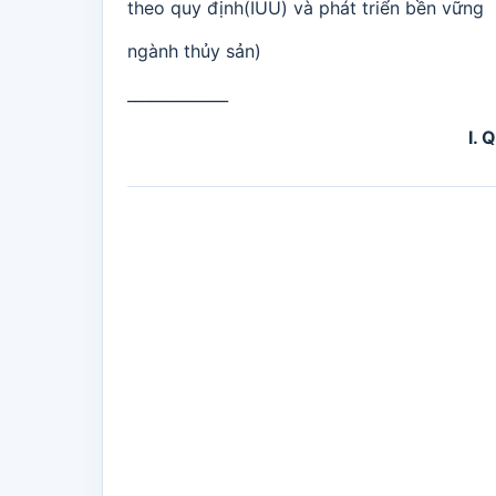
theo quy định(IUU) và phát triển bền vững
ngành thủy sản)
_____________
I.