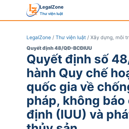
LegalZone
Thư viện luật
LegalZone
/
Thư viện luật
/ Xây dựng, môi t
Quyết định 48/QĐ-BCĐIUU
Quyết định số 4
hành Quy chế hoạ
quốc gia về chống
pháp, không báo 
định (IUU) và ph
thủy sản