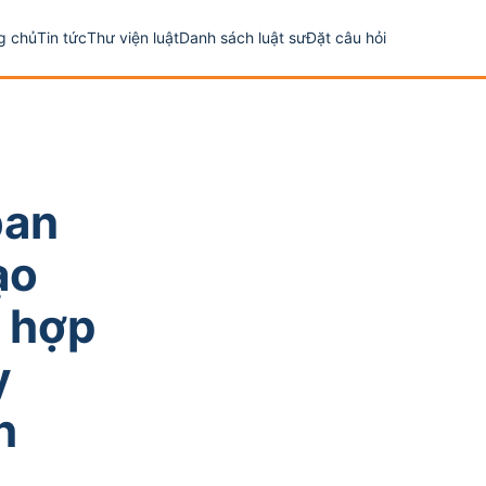
g chủ
Tin tức
Thư viện luật
Danh sách luật sư
Đặt câu hỏi
ban
ạo
t hợp
y
h