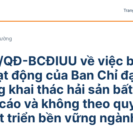
Tran
rường
8/QĐ-BCĐIUU về việc 
t động của Ban Chỉ đ
 khai thác hải sản bấ
cáo và không theo qu
át triển bền vững ngàn