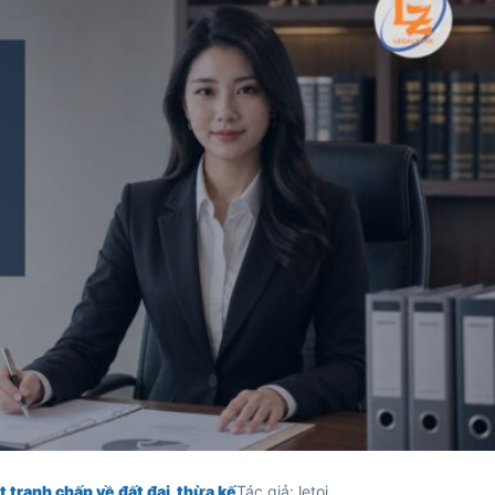
t tranh chấp về đất đai, thừa kế
Tác giả: letoi