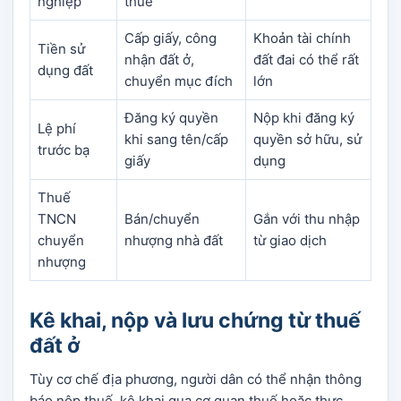
nghiệp
thuế
Cấp giấy, công
Khoản tài chính
Tiền sử
nhận đất ở,
đất đai có thể rất
dụng đất
chuyển mục đích
lớn
Đăng ký quyền
Nộp khi đăng ký
Lệ phí
khi sang tên/cấp
quyền sở hữu, sử
trước bạ
giấy
dụng
Thuế
TNCN
Bán/chuyển
Gắn với thu nhập
chuyển
nhượng nhà đất
từ giao dịch
nhượng
Kê khai, nộp và lưu chứng từ thuế
đất ở
Tùy cơ chế địa phương, người dân có thể nhận thông
báo nộp thuế, kê khai qua cơ quan thuế hoặc thực