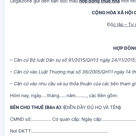
Legalzone gửi đến bạn đọc mẫu
hợp đồng thuê nhà
mới nh
CỘNG HÒA XÃ HỘI 
Độ
c lập – Tự
HỢP ĐỒN
– Căn cứ Bộ luật Dân sự số 91/2015/QH13 ngày 24/11/2015;
– Căn cứ vào Luật Thương mại số 36/2005/QH11 ngày 14 t
– Căn cứ vào nhu cầu và sự thỏa thuận của các bên tham g
Hôm nay, ngày…..tháng……năm………, các Bên gồm:
BÊN CHO THUÊ (Bên A): (
ĐIỀN ĐẦY ĐỦ HỌ VÀ TÊN
)
CMND số:……………. Cơ quan cấp: Ngày cấp:……………………
Nơi ĐKTT:………………………………………………………