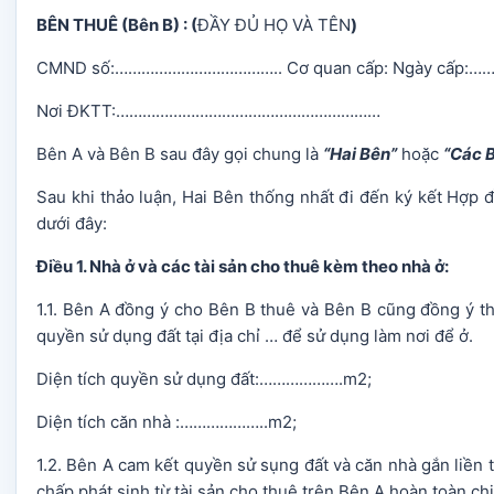
BÊN THUÊ (Bên B) : (
ĐẦY ĐỦ HỌ VÀ TÊN
)
CMND số:……………………………….. Cơ quan cấp: Ngày cấp:……
Nơi ĐKTT:……………………………………………………
Bên A và Bên B sau đây gọi chung là
“Hai Bên”
hoặc
“Các 
Sau khi thảo luận, Hai Bên thống nhất đi đến ký kết Hợp 
dưới đây:
Điều 1. Nhà ở và các tài sản cho thuê kèm theo nhà ở:
1.1. Bên A đồng ý cho Bên B thuê và Bên B cũng đồng ý 
quyền sử dụng đất tại địa chỉ … để sử dụng làm nơi để ở.
Diện tích quyền sử dụng đất:……………….m2;
Diện tích căn nhà :………………..m2;
1.2. Bên A cam kết quyền sử sụng đất và căn nhà gắn liền t
chấp phát sinh từ tài sản cho thuê trên Bên A hoàn toàn chị