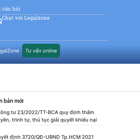
t câu hỏi
Chat với Legalzone
egalZone
Tư vấn online
n bản mới
ông tư 23/2022/TT-BCA quy định thẩm
yền, trình tự, thủ tục giải quyết khiếu nại
yết định 3720/QĐ-UBND Tp.HCM 2021