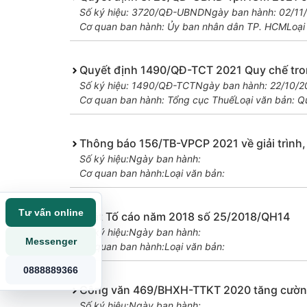
Số ký hiệu: 3720/QĐ-UBND
Ngày ban hành: 02/11
Cơ quan ban hành: Ủy ban nhân dân TP. HCM
Loại
Quyết định 1490/QĐ-TCT 2021 Quy chế trong
Số ký hiệu: 1490/QĐ-TCT
Ngày ban hành: 22/10/2
Cơ quan ban hành: Tổng cục Thuế
Loại văn bản: Q
Thông báo 156/TB-VPCP 2021 về giải trình, 
Số ký hiệu:
Ngày ban hành:
Cơ quan ban hành:
Loại văn bản:
Tư vấn online
Luật Tố cáo năm 2018 số 25/2018/QH14
Số ký hiệu:
Ngày ban hành:
Messenger
Cơ quan ban hành:
Loại văn bản:
0888889366
Công văn 469/BHXH-TTKT 2020 tăng cường c
Số ký hiệu:
Ngày ban hành: