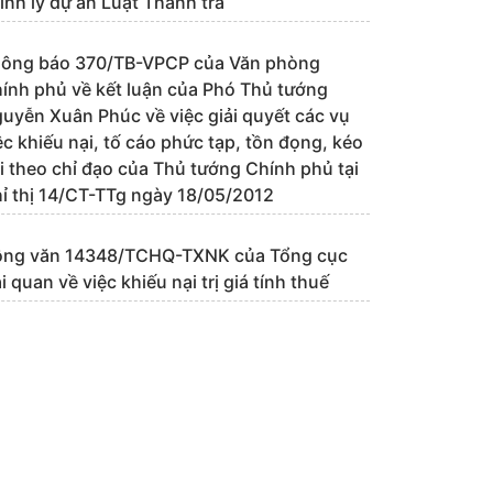
ỉnh lý dự án Luật Thanh tra
ông báo 370/TB-VPCP của Văn phòng
ính phủ về kết luận của Phó Thủ tướng
uyễn Xuân Phúc về việc giải quyết các vụ
ệc khiếu nại, tố cáo phức tạp, tồn đọng, kéo
i theo chỉ đạo của Thủ tướng Chính phủ tại
ỉ thị 14/CT-TTg ngày 18/05/2012
ng văn 14348/TCHQ-TXNK của Tổng cục
i quan về việc khiếu nại trị giá tính thuế