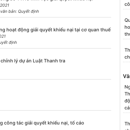
cô
/2021
 văn bản: Quyết định
Qu
ho
 hoạt động giải quyết khiếu nại tại cơ quan thuế
th
021
uyết định
Th
ch
chỉnh lý dự án Luật Thanh tra
Vă
Ng
Th
độ
cá
ông tác giải quyết khiếu nại, tố cáo
Th