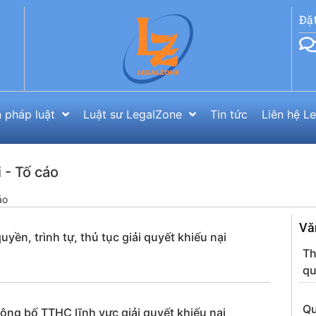
Đặ
 pháp luật
Luật sư LegalZone
Tin tức
Liên hệ L
 - Tố cáo
áo
Vă
n, trình tự, thủ tục giải quyết khiếu nại
Th
qu
Qu
g bố TTHC lĩnh vực giải quyết khiếu nại