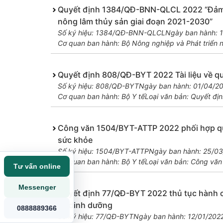
Quyết định 1384/QĐ-BNN-QLCL 2022 “Đảm 
nông lâm thủy sản giai đoạn 2021-2030”
Số ký hiệu: 1384/QĐ-BNN-QLCL
Ngày ban hành: 
Cơ quan ban hành: Bộ Nông nghiệp và Phát triển 
Quyết định 808/QĐ-BYT 2022 Tài liệu về qu
Số ký hiệu: 808/QĐ-BYT
Ngày ban hành: 01/04/2
Cơ quan ban hành: Bộ Y tế
Loại văn bản: Quyết địn
Công văn 1504/BYT-ATTP 2022 phối hợp qu
sức khỏe
Số ký hiệu: 1504/BYT-ATTP
Ngày ban hành: 25/0
Cơ quan ban hành: Bộ Y tế
Loại văn bản: Công văn
Tư vấn online
Messenger
Quyết định 77/QĐ-BYT 2022 thủ tục hành ch
và dinh dưỡng
0888889366
Số ký hiệu: 77/QĐ-BYT
Ngày ban hành: 12/01/202