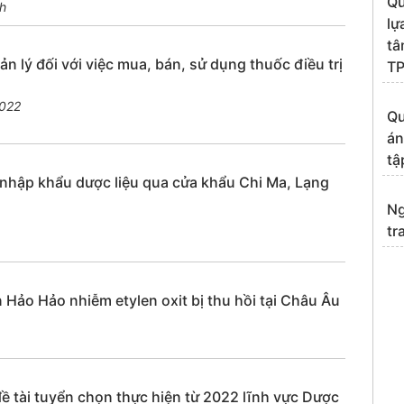
Qu
h
lự
tâ
lý đối với việc mua, bán, sử dụng thuốc điều trị
T
2022
Qu
án
tậ
 nhập khẩu dược liệu qua cửa khẩu Chi Ma, Lạng
Ng
tr
ảo Hảo nhiễm etylen oxit bị thu hồi tại Châu Âu
tài tuyển chọn thực hiện từ 2022 lĩnh vực Dược