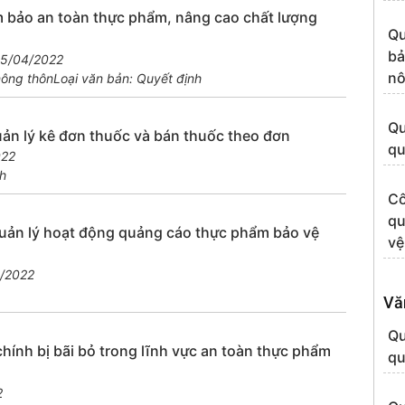
bảo an toàn thực phẩm, nâng cao chất lượng
Qu
bả
15/04/2022
nô
nông thôn
Loại văn bản: Quyết định
Qu
ản lý kê đơn thuốc và bán thuốc theo đơn
qu
022
h
Cô
qu
ản lý hoạt động quảng cáo thực phẩm bảo vệ
vệ
3/2022
Vă
Qu
ính bị bãi bỏ trong lĩnh vực an toàn thực phẩm
qu
2