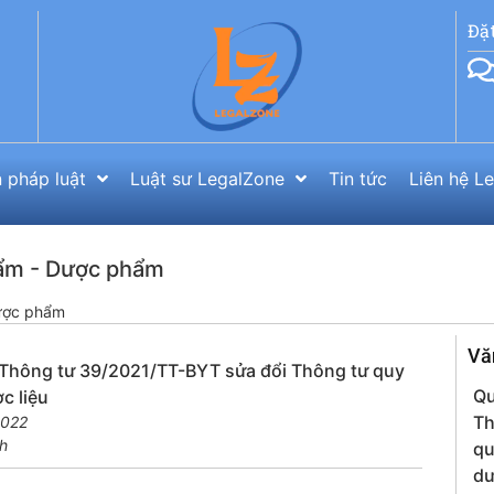
Đặ
 pháp luật
Luật sư LegalZone
Tin tức
Liên hệ L
hẩm - Dược phẩm
ược phẩm
Vă
Thông tư 39/2021/TT-BYT sửa đổi Thông tư quy
Qu
c liệu
Th
2022
h
qu
dư