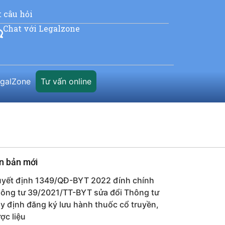
t câu hỏi
Chat với Legalzone
egalZone
Tư vấn online
n bản mới
yết định 1349/QĐ-BYT 2022 đính chính
ông tư 39/2021/TT-BYT sửa đổi Thông tư
y định đăng ký lưu hành thuốc cổ truyền,
ợc liệu