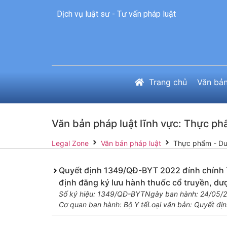
Dịch vụ luật sư - Tư vấn pháp luật
Trang chủ
Văn bản
Văn bản pháp luật lĩnh vực: Thực p
Legal Zone
Văn bản pháp luật
Thực phẩm - D
Quyết định 1349/QĐ-BYT 2022 đính chính 
định đăng ký lưu hành thuốc cổ truyền, dượ
Số ký hiệu: 1349/QĐ-BYT
Ngày ban hành: 24/05/
Cơ quan ban hành: Bộ Y tế
Loại văn bản: Quyết địn