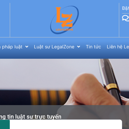
Đặ
 pháp luật
Luật sư LegalZone
Tin tức
Liên hệ L
g tin luật sư trực tuyến