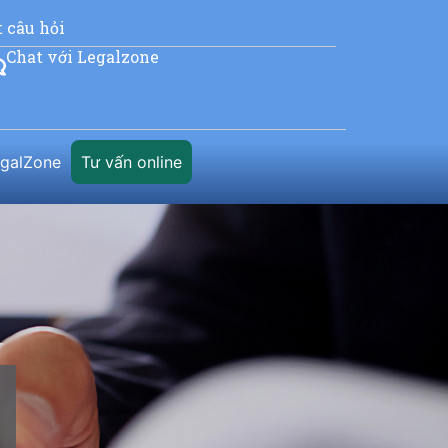
t câu hỏi
Chat với Legalzone
egalZone
Tư vấn online