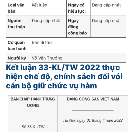
Loại văn
Kết luận
Ngày có
Đang cập nhật
bản:
hiệu lực:
Nguồn
Đang cập nhật
Ngày
Đang cập nhật
thu thập
đăng
công báo
Cơ quan
Ban Bí thư
ban hành
Người ký
Võ Văn Thưởng
Kết luận 33-KL/TW 2022 thực
hiện chế độ, chính sách đối với
cán bộ giữ chức vụ hàm
BAN CHẤP HÀNH TRUNG
ĐẢNG C
ỘNG SẢN VIỆT NAM
ƯƠNG
____________________
_________
Hà N
ội, ngày 01 tháng 4 năm 2022
Số 33-KL/TW