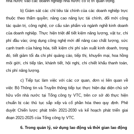
nhà nước vào các doanh nghiệp nhà nước có vị trí quan trọng.
b) Giám sát các chỉ tiêu tài chính của các doanh nghiệp trực
thuộc theo thẩm quyền; nâng cao năng lực tài chính, đổi mới công
tác quản trị, công nghệ, cơ cấu sản phẩm và ngành nghề kinh doanh
của doanh nghiệp. Thực hiện triệt để tiết kiệm năng lượng, vật tư, chi
phí đầu vào; ứng dụng công nghệ mới để nâng cao chất lượng, sức
cạnh tranh của hàng hóa, tiết kiệm chi phí sản xuất kinh doanh, trong
đó, tiết giảm tối đa chi phí quảng cáo, tiếp thị, khuyến mại, hoa hồng
môi giới, chi tiếp tân, khánh tiết, hội nghị, chi chiết khấu thanh toán,
chi phí năng lượng.
c) Tiếp tục làm việc với các cơ quan, đơn vị liên quan về
việc Bộ Thông tin và Truyền thông tiếp tục thực hiện đại diện chủ sở
hữu vốn nhà nước tại Tổng công ty VTC, trên cơ sở đó thực hiện
chuẩn bị các thủ tục sắp xếp và cổ phần hóa theo quy định. Phê
duyệt Chiến lược phát triển 2021-2030 và kế hoạch phát triển giai
đoạn 2021-2025 của Tổng công ty VTC.
6. Trong quản lý, sử dụng lao động và thời gian lao động