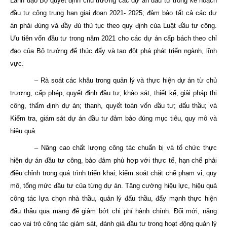
Lãnh đạo Bộ quyết định chủ trương các dự án đầu tư trong kế hoạch
đầu tư công trung hạn giai đoạn 2021- 2025; đảm bảo tất cả các dự
án phải đúng và đầy đủ thủ tục theo quy định của Luật đầu tư công.
Ưu tiên vốn đầu tư trong năm 2021 cho các dự án cấp bách theo chỉ
đạo của Bộ trưởng để thúc đẩy và tạo đột phá phát triển ngành, lĩnh
vực.
– Rà soát các khâu trong quản lý và thực hiện dự án từ chủ
trương, cấp phép, quyết định đầu tư; khảo sát, thiết kế, giải pháp thi
công, thẩm định dự án; thanh, quyết toán vốn đầu tư; đấu thầu; và
Kiểm tra, giám sát dự án đầu tư đảm bảo đúng mục tiêu, quy mô và
hiệu quả.
– Nâng cao chất lượng công tác chuẩn bị và tổ chức thực
hiện dự án đầu tư công, bảo đảm phù hợp với thực tế, hạn chế phải
điều chỉnh trong quá trình triển khai; kiểm soát chặt chẽ phạm vi, quy
mô, tổng mức đầu tư của từng dự án. Tăng cường hiệu lực, hiệu quả
công tác lựa chọn nhà thầu, quản lý đấu thầu, đẩy mạnh thực hiện
đấu thầu qua mạng để giảm bớt chi phí hành chính. Đổi mới, nâng
cao vai trò công tác giám sát, đánh giá đầu tư trong hoạt động quản lý