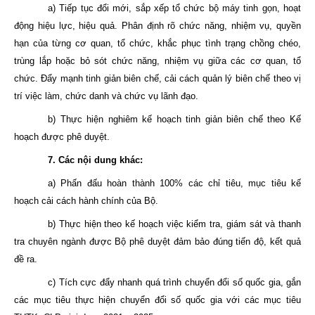
a) Tiếp tục đổi mới, sắp xếp tổ chức bộ máy tinh gọn, hoạt
động hiệu lực, hiệu quả. Phân định rõ chức năng, nhiệm vụ, quyền
hạn của từng cơ quan, tổ chức, khắc phục tình trạng chồng chéo,
trùng lắp hoặc bỏ sót chức năng, nhiệm vụ giữa các cơ quan, tổ
chức. Đẩy mạnh tinh giản biên chế, cải cách quản lý biên chế theo vị
trí việc làm, chức danh và chức vụ lãnh đạo.
b) Thực hiện nghiêm kế hoạch tinh giản biên chế theo Kế
hoạch được phê duyệt.
7. Các nội dung khác:
a) Phấn đấu hoàn thành 100% các chỉ tiêu, mục tiêu kế
hoạch cải cách hành chính của Bộ.
b) Thực hiện theo kế hoạch việc kiểm tra, giám sát và thanh
tra chuyên ngành được Bộ phê duyệt đảm bảo đúng tiến độ, kết quả
đề ra.
c) Tích cực đẩy nhanh quá trình chuyển đổi số quốc gia, gắn
các mục tiêu thực hiện chuyển đổi số quốc gia với các mục tiêu