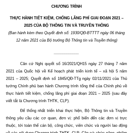
CHƯƠNG TRÌNH
THỰC HÀNH TIẾT KIỆM, CHỐNG LÃNG PHÍ GIAI ĐOẠN 2021 –
2025 CỦA BỘ THÔNG TIN VÀ TRUYỀN THÔNG
(Ban hành kèm theo Quyết định số: 1930/QĐ-BTTTT ngày 06 tháng
12 năm 2021 của Bộ trưởng Bộ Thông tin và Truyền thông)
____________
Căn cứ Nghị quyết số 16/2021/QH15 ngày 27 tháng 7 năm
2021 của Quốc hội về Kế hoạch phát triển kinh tế – xã hội 5 năm
2021 – 2025; Quyết định số 1845/QĐ-TTg ngày 02/11/2021 của Thủ
tướng Chính phủ ban hành Chương trình tổng thể của Chính phủ về
thực hành tiết kiệm, chống lãng phí giai đoạn 2021 – 2025 (sau đây
viết tắt là Chương trình THTK, CLP).
Để thống nhất triển khai thực hiện, Bộ Thông tin và Truyền
thông yêu cầu các cơ quan, đơn vị: phổ biến đến các đơn vị trực
thuộc, tới toàn thể cán bộ, công chức, viên chức và người lao động
về các nội dung Chương trình THTK, CLP; Căn cứ chức năng, nhiệm