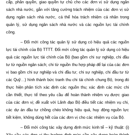
cấp, phân quyền, giao quyền tự chủ cho các đơn vị sử dụng ngân
sách nhà nước, gắn với tăng cường trách nhiệm của các đơn vị sử
dụng ngân sách nhà nước, cá thể hóa trách nhiệm cá nhân trong
quản lý, sử dụng ngân sách nhà nước và các nguồn lực tài chính
công.
– Đổi mới công tác quản lý sử dụng có hiệu quả các nguồn
lực tài chính của Bộ TTTT. Đổi mới công tác quản lý sử dụng có hiệu
quả các nguồn lực tài chính của Bộ (bao gồm chi sự nghiệp, chi đầu
tư từ nguồn ngân sách; chi từ nguồn thu hợp pháp để lại của các đơn
vị bao gồm chi sự nghiệp và chi đầu tư; chi sự nghiệp, chi đầu tư từ
các Quỹ…) hình thành bức tranh thu chi tài chính chung Bộ, trong đó
thực hiện phân tích xác định các nguồn thu; xác định các mức chi
cần thiết, thực tế theo yêu cầu để hoàn thành nhiệm vụ được giao
của các đơn vị; đề xuất với Lãnh đạo Bộ điều tiết các nhiệm vụ chi,
các dự án đầu tư chồng chéo không hiệu quả, huy động nguồn lực
tiết kiệm, không dùng hết của các đơn vị cho các nhiệm vụ của Bộ.
– Đổi mới công tác xây dựng định mức kinh tế – kỹ thuật: (i)
Yêu cầu các đơn vị thụ hưởng định mức cần xây dựng hoàn thành