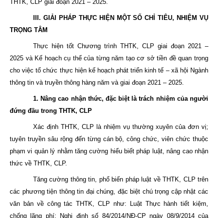
THTK, CLP giai đoạn 2021 – 2025.
III. GIẢI PHÁP THỰC HIỆN MỘT SỐ CHỈ TIÊU, NHIỆM VỤ
TRỌNG TÂM
Thực hiện tốt Chương trình THTK, CLP giai đoạn 2021 –
2025 và Kế hoạch cụ thể của từng năm tạo cơ sở tiền đề quan trọng
cho việc tổ chức thực hiện kế hoạch phát triển kinh tế – xã hội Ngành
thông tin và truyền thông hàng năm và giai đoạn 2021 – 2025.
1. Nâng cao nhận thức, đặc biệt là trách nhiệm của người
đứng đầu trong THTK, CLP
Xác định THTK, CLP là nhiệm vụ thường xuyên của đơn vị;
tuyên truyền sâu rộng đến từng cán bộ, công chức, viên chức thuộc
phạm vi quản lý nhằm tăng cường hiểu biết pháp luật, nâng cao nhận
thức về THTK, CLP.
Tăng cường thông tin, phổ biến pháp luật về THTK, CLP trên
các phương tiện thông tin đại chúng, đặc biệt chú trọng cập nhật các
văn bản về công tác THTK, CLP như: Luật Thực hành tiết kiệm,
chống lãng phí; Nghị định số 84/2014/NĐ-CP ngày 08/9/2014 của