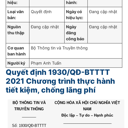
hiệu:
hành:
Loại văn
Quyết định
Ngày có
Đang cập nhật
bản:
hiệu lực:
Nguồn
Đang cập nhật
Ngày
Đang cập nhật
thu thập
đăng
công báo
Cơ quan
Bộ Thông tin và Truyền thông
ban hành
Người ký
Phạm Anh Tuấn
Quyết định 1930/QĐ-BTTTT
2021 Chương trình thực hành
tiết kiệm, chống lãng phí
BỘ THÔNG TIN VÀ
CỘNG HÒA XÃ HỘI CHỦ NGHĨA VIỆT
TRUYỀN THÔNG
NAM
_______
Độc lập – Tự do – Hạnh phúc
________________________
Số: 1930/QĐ-BTTTT