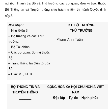
nghiệp, Thanh tra Bộ và Th
ủ
trư
ở
ng các cơ quan, đơn vị trực thuộc
Bộ Thông tin và Truyền thông chịu trách nhiệm thi hành Quyết định
này./.
Nơi nhận:
KT. BỘ TRƯỞNG
– Như Điều 3;
THỨ TRƯỞNG
– Bộ trưởng và các Thứ
Phạm Anh Tuấn
trưởng;
– Bộ Tài chính;
– Các cơ quan, đơn vị thuộc
Bộ;
– Trang thông tin điện tử của
Bộ;
– Lưu: VT, KHTC.
BỘ THÔNG TIN VÀ
CỘNG HÒA XÃ HỘI CHỦ NGHĨA VIỆT
TRUYỀN THÔNG
NAM
_______
Độc lập – Tự do – Hạnh phúc
________________________