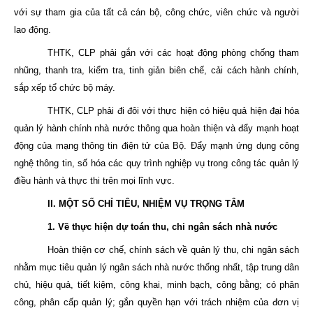
với sự tham gia của tất cả cán bộ, công chức, viên chức và người
lao động.
THTK, CLP phải gắn với các hoạt động phòng chống tham
nhũng, thanh tra, kiểm tra, tinh giản biên chế, cải cách hành chính,
sắp xếp tổ chức bộ máy.
THTK, CLP phải đi đôi với thực hiện có hiệu quả hiện đại hóa
quản lý hành chính nhà nước thông qua hoàn thiện và đẩy mạnh hoạt
động của mạng thông tin điện tử của Bộ. Đẩy mạnh ứng dụng công
nghệ thông tin, số hóa các quy trình nghiệp vụ trong công tác quản lý
điều hành và thực thi trên mọi lĩnh vực.
II. MỘT SỐ CHỈ TIÊU, NHIỆM VỤ TRỌNG TÂM
1. Về thực hiện dự toán thu, chi ngân sách nhà nước
Hoàn thiện cơ chế, chính sách về quản lý thu, chi ngân sách
nhằm mục tiêu quản lý ngân sách nhà nước thống nhất, tập trung dân
chủ, hiệu quả, tiết kiệm, công khai, minh bạch, công bằng; có phân
công, phân cấp quản lý; gắn quyền hạn với trách nhiệm của đơn vị