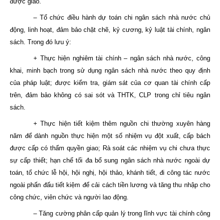
được giao.
– Tổ chức điều hành dự toán chi ngân sách nhà nước chủ
động, linh hoạt, đảm bảo chặt chẽ, kỷ cương, kỷ luật tài chính, ngân
sách. Trong đó lưu ý:
+ Thực hiện nghiêm tài chính – ngân sách nhà nước, công
khai, minh bạch trong sử dụng ngân sách nhà nước theo quy định
của pháp luật; được kiểm tra, giám sát của cơ quan tài chính cấp
trên, đảm bảo không có sai sót và THTK, CLP trong chỉ tiêu ngân
sách.
+ Thực hiện tiết kiệm thêm nguồn chi thường xuyên hàng
năm để dành nguồn thực hiện một số nhiệm vụ đột xuất, cấp bách
được cấp có thẩm quyền giao; Rà soát các nhiệm vụ chi chưa thực
sự cấp thiết; hạn chế tối đa bổ sung ngân sách nhà nước ngoài dự
toán, tổ chức lễ hội, hội nghị, hội thảo, khánh tiết, đi công tác nước
ngoài phấn đấu tiết kiệm để cải cách tiền lương và tăng thu nhập cho
công chức, viên chức và người lao động.
– Tăng cường phân cấp quản lý trong lĩnh vực tài chính công