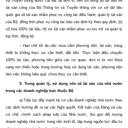
và Truyền thông được cài đặt tại đơn vị, tiến tới đồng bộ dữ liệu về
tài sản công của Bộ Thông tin và Truyền thông với cơ sở dữ liệu
quốc gia về tài sản nhằm phục vụ công tác điều hành, quản lý tài sản
của Bộ, đồng thời phục vụ công tác báo cáo định kỳ theo quy định; (ii)
số hóa 100% tài liệu, hồ sơ tài sản nhằm phục vụ lưu trữ và quản lý
kịp thời, đồng bộ.
– Hạn chế tối đa việc mua sắm phương tiện, tài sản, trang
thiết bị không thực sự cần thiết, đắt tiền. Thực hiện điều chuyển
100% tài sản, phương tiện giữa các cơ quan, đơn vị từ nơi thừa
sang nơi thiếu hoặc trong trường hợp sử dụng tài sản, phương tiện
làm việc không hiệu quả, chưa thực sự cần thiết.
5. Trong quản lý, sử dụng vốn và tài sản của nhà nước
trong các doanh nghiệp trực thuộc Bộ
a) Tiếp tục đẩy mạnh tái cơ cấu doanh nghiệp nhà nước theo
các định hướng đề ra tại các Nghị quyết, Kết luận của Đảng và các
cơ chế, chính sách pháp luật của Nhà nước; thu gọn đối tượng
doanh nghiệp nhà nước trong nền kinh tế, tập trung nguồn lực đầu tư