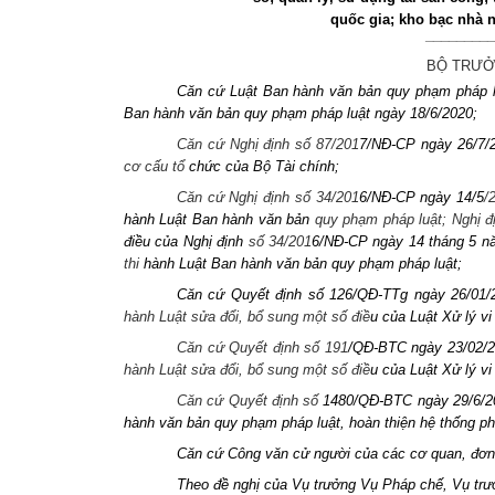
quốc gia; kho bạc nhà n
_________
BỘ TRƯỞ
Căn cứ Luật Ban hành văn bản quy phạm pháp l
Ban hành văn bản quy phạm pháp luật ngày 18/6/2020;
Căn cứ Nghị định số 87/201
7/NĐ-CP ngày 26/7/
cơ cấu tổ
chức của Bộ Tài chính;
Căn cứ Nghị định số 34/201
6/NĐ-CP ngày 14/5
/
hành Luật Ban hành văn bản
quy phạm pháp luật; Nghị đ
điều của Nghị định
số
34/201
6/NĐ-CP ngày 14 tháng 5 
thi
hành Luật Ban hành văn bản quy phạm pháp luật;
Căn cứ Quyết định số 126/QĐ-TTg ngày 26/01
hành Luật sửa đổi, bổ sung một số điề
u của Luật Xử lý v
Căn cứ Quyết định số 191
/QĐ-BTC ngày 23/02/
hành Luật sửa đổi, bổ sung một số điề
u của Luật Xử lý v
Căn cứ Quyết định số
1480/QĐ-BTC ngày 29/6/20
hành văn bản quy phạm pháp luật, hoàn thiện hệ thống phá
Căn cứ Công văn cử người của các cơ quan, đơn 
Theo đề nghị của Vụ trưởng Vụ Pháp chế, Vụ tr