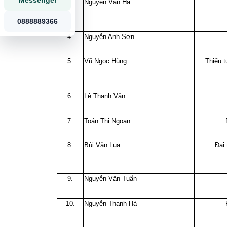
Messenger
3.
Nguyễn Văn Hà
0888889366
4.
Nguyễn Anh Sơn
5.
Vũ Ngọc Hùng
Thiếu 
6.
Lê Thanh Vân
7.
Toán Thị Ngoan
8.
Bùi Văn Lua
Đại
9.
Nguyễn Văn Tuấn
10.
Nguyễn Thanh Hà