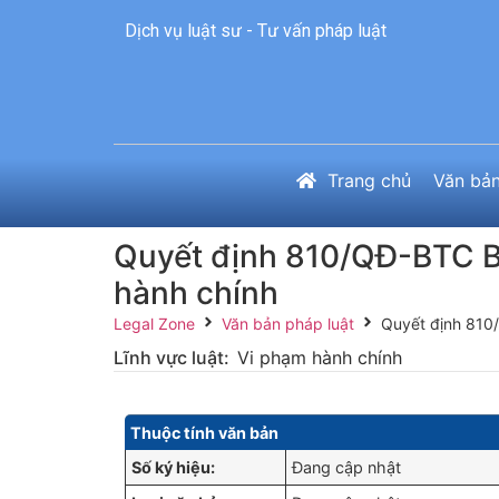
Dịch vụ luật sư - Tư vấn pháp luật
Trang chủ
Văn bản
Quyết định 810/QĐ-BTC Ba
hành chính
Legal Zone
Văn bản pháp luật
Quyết định 810/
Lĩnh vực luật:
Vi phạm hành chính
Thuộc tính văn bản
Số ký hiệu:
Đang cập nhật