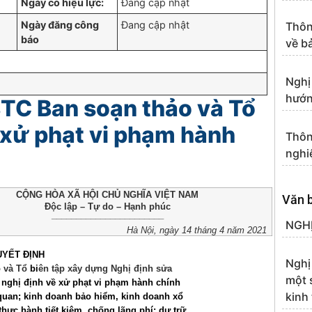
Ngày có hiệu lực:
Đang cập nhật
Ngày đăng công
Đang cập nhật
Thôn
báo
về b
Nghị
hướn
TC Ban soạn thảo và Tổ
ề xử phạt vi phạm hành
Thôn
nghi
CỘNG HÒA XÃ HỘI CHỦ NGHĨA VIỆT NAM
Văn 
Độc lập – Tự do – Hạnh phúc
_______________________
NGHỊ
Hà Nội, ngày 14 tháng 4 năm 2021
YẾT ĐỊNH
Nghị
o và Tổ
bi
ên tập xây dựng Nghị định sửa
một 
 nghị định về xử phạt vi phạm hành chính
kinh
 quan; kinh doanh bảo hiểm, kinh doanh xổ
thực hành tiết kiệm, chống lãng phí; dự trữ