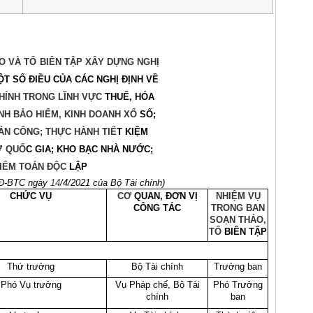
O VÀ TỔ
BIÊN TẬP XÂY DỰNG NGHỊ
T SỐ ĐIỀU CỦA CÁC NGHỊ ĐỊNH VỀ
HÍNH TRONG LĨNH VỰC
THUẾ, HÓA
NH BẢO HIỂM, KINH DOANH XỔ
SỐ;
ẢN CÔNG; THỰC HÀNH TIẾ
T KIỆM
Ữ
QUỐ
C
GIA;
KHO BẠC NHÀ NƯỚC;
KIỂM TOÁN ĐỘC
LẬP
Đ-BTC ngày
14
/4/2021 của Bộ Tài chính)
CHỨC VỤ
CƠ
QUAN, ĐƠN VỊ
NHIỆM VỤ
CÔNG TÁC
TRONG BAN
SOẠN THẢO,
TỔ
BIÊN TẬP
Thứ trưởng
Bộ Tài chính
Trưởng ban
Phó Vụ trưởng
Vụ Pháp chế, Bộ Tài
Phó Trưởng
chính
ban