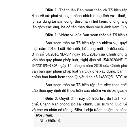
Điều 1.
Thành lập Ban soạn thảo và Tổ
bi
ên tậ
định về xử phạt vi phạm hành chính trong lĩnh vực thuế,
lý, sử dụng tài sản công; thực hành tiết kiệm, chống lãn
lập gồm các ông, bà có tên theo da
nh sách đính kèm Quyế
Điều 2.
Nhiệm vụ của Ban soạn thảo và Tổ biên 
Ban soạn thảo và Tổ biên tập có nhiệm vụ, quy
luật năm 2015, Luật Sửa đổi, bổ sung một số điều của 
định số 34/2016/NĐ-CP ngày 14/5/2016 của Chính phủ quy
văn bản quy phạm pháp luật, Nghị định số 154/2020/NĐ-C
34/2016/NĐ-CP ngày 1
4 tháng 5 năm 2016 của Chính phủ
văn bản quy phạm pháp luật và Quy chế xây dựng, ban hàn
chính ban hành kèm theo Quyết định số 1480/QĐ- BTC ng
Ban soạn thảo và Tổ biên tập làm việc theo ch
cấp theo quy định để thực hiện các nhiệm vụ được giao v
Điều 3.
Quyết định này có hiệu lực thi hành k
chế, Chánh Văn phòng Bộ Tài chín
h, Cục trưởng Cục K
và các cá nhân có tên tại Điều 1 chịu trách n
hiệm thi hành
Nơi nhận:
–
Như Điều 3;