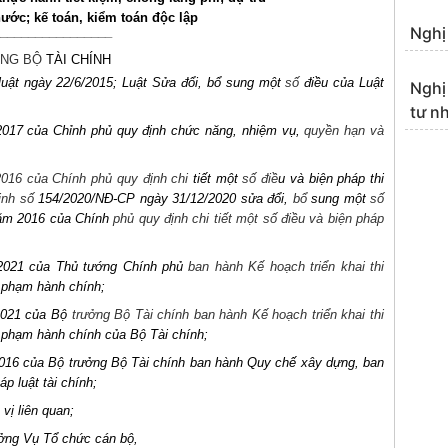
ước; kế toán, kiểm toán độc lập
Nghị
________________
NG BỘ
TÀI CHÍNH
uật ngày 22/6/2015; Luật Sửa đổi, bổ sung một
số
điều của Luật
Nghị 
tư n
2017 của Chỉnh phủ quy định chức năng, nhiệm vụ,
quyền hạn và
2016 của Chính phủ quy định chi
tiết một
số
điề
u và biện pháp thi
ịnh số
154/2020/NĐ-CP ngày 31/12/2020 sửa đổi,
bổ
sung một
số
năm 2016 của Chính
phủ quy định chi tiết một số điều và biện pháp
/2021 của Thủ tướng Chính phủ
ban hành Kế hoạch triển khai thi
i phạm hành chính;
2021 của Bộ
trưởng Bộ Tài chính ban hành Kế hoạch triển khai thi
i phạm hành chính của Bộ Tài chính;
16 của Bộ trưởng Bộ Tài chính ban hành Quy chế xây dựng, ban
p luật tài chính;
vị liên quan;
ưởng Vụ Tổ chức cán bộ,