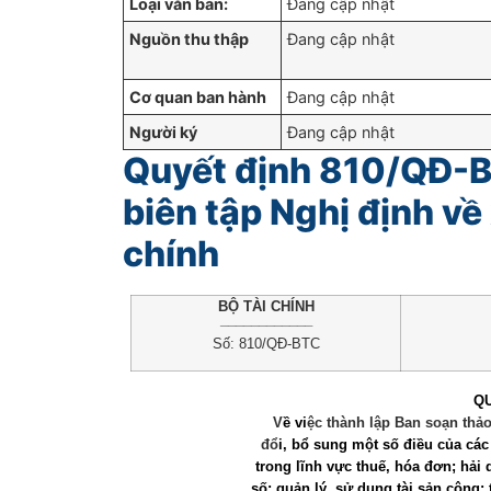
Loại văn bản:
Đang cập nhật
Nguồn thu thập
Đang cập nhật
Cơ quan ban hành
Đang cập nhật
Người ký
Đang cập nhật
Quyết định 810/QĐ-B
biên tập Nghị định v
chính
BỘ TÀI CHÍNH
____________
Số: 810/QĐ-BTC
QU
V
ề vi
ệc thành lập Ban soạn thả
đổ
i, bổ sung một số điều của các
trong lĩnh vực thuế, hóa đơn; hải
số; quản lý, sử dụng tài sản công; 