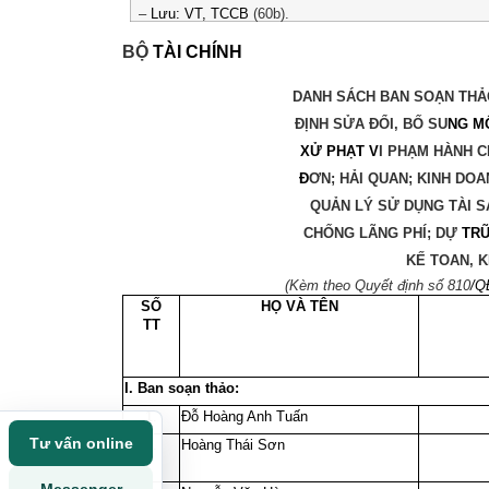
–
Lưu: VT,
TCCB
(60b).
BỘ
TÀI CHÍNH
DANH SÁCH BAN SOẠN THẢ
ĐỊNH SỬA ĐỔI, BỐ SU
NG MỘ
XỬ PHẠT V
I PHẠM HÀNH C
Đ
ƠN; HẢI QUAN; KINH DOA
QUẢN LÝ SỬ DỤNG TÀI S
CHỐNG LÃNG PHÍ; DỰ
TR
KẾ TOAN, 
(Kèm theo Quyết định số 810
/Q
SỐ
HỌ VÀ TÊN
TT
I. Ban soạn thảo:
1.
Đỗ Hoàng Anh Tuấn
Tư vấn online
2.
Hoàng Thái Sơn