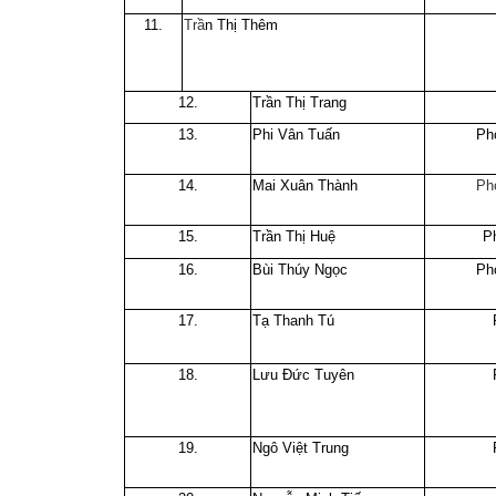
11.
Trầ
n Thị Thêm
12.
Trần Thị Trang
13.
Phi Vân Tuấn
Ph
14.
Mai Xuân Thành
Ph
15.
Trần Thị Huệ
P
16.
Bùi Thúy Ngọc
Ph
17.
Tạ Thanh Tú
18.
Lưu Đức Tuyên
19.
Ngô Việt Trung