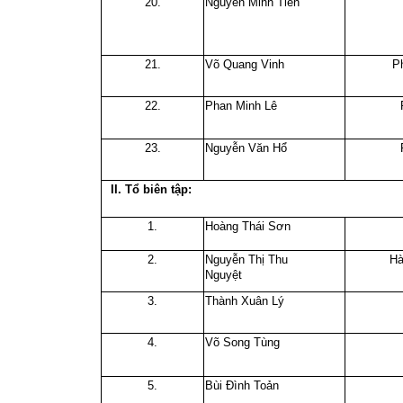
20.
Nguyễn Minh Tiến
21.
Võ Quang Vinh
P
22.
Phan Minh Lê
23.
Nguyễn Văn Hổ
II. Tổ biên tập:
1.
Hoàng Thái Sơn
2.
Nguyễn Thị Thu
Hà
Nguyệt
3.
Thành Xuân Lý
4.
Võ Song Tùng
5.
Bùi Đình Toản