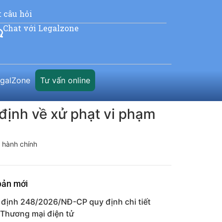
t câu hỏi
Chat với Legalzone
egalZone
Tư vấn online
định về xử phạt vi phạm
 hành chính
bản mới
 định 248/2026/NĐ-CP quy định chi tiết
 Thương mại điện tử