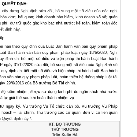
QUYẾT ĐỊNH:
p xây dựng Nghị định sửa đổi, bổ
sung một số điều của các nghị
 hóa đơn; hải quan; kinh doanh bảo hiểm, kinh doanh xổ số; quản
g phí; dự trữ quốc gia; kho bạc nhà nước; kế toán, kiểm toán độc
t định này.
tập
ền hạn theo quy định của Luật Ban hành văn bản quy phạm pháp
Luật Ban hành văn bản quy phạm pháp luật ngày 18/6/2020, Nghị
 định chi tiết một số điều và biện pháp thi hành Luật Ban hành
P ngày 31/12/2020 sửa đổi, bổ sung một số điều của Nghị định số
quy định chi tiết một số điều và biện pháp thi hành Luật Ban hành
h văn bản quy phạm pháp luật, hoàn thiện hệ thống pháp luật tài
ày 29/6/2016 của Bộ trưởng Bộ Tài chính.
ế độ kiêm nhiệm, được sử dụng kinh phí do ngân sách nhà nước
à tự giải thể sau khi hoàn thành nhiệm vụ.
ể từ ngày ký. Vụ trưởng Vụ Tổ chức cán bộ, Vụ trưởng Vụ Pháp
ế
hoạch – Tài chính, Thủ trưởng các cơ quan, đơn vị có liên quan
 Quyết định này./.
KT. BỘ TRƯỞNG
THỨ TRƯỞNG
Trần Xuân Hà